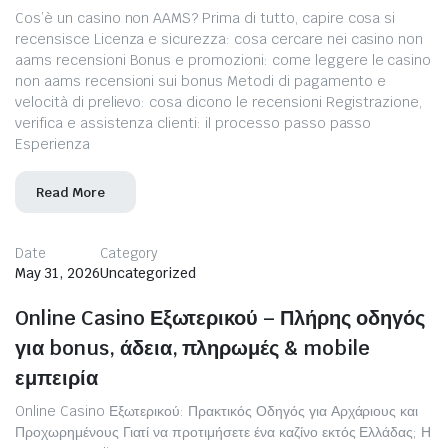
Cos’è un casino non AAMS? Prima di tutto, capire cosa si
recensisce Licenza e sicurezza: cosa cercare nei casino non
aams recensioni Bonus e promozioni: come leggere le casino
non aams recensioni sui bonus Metodi di pagamento e
velocità di prelievo: cosa dicono le recensioni Registrazione,
verifica e assistenza clienti: il processo passo passo
Esperienza
Read More
Date
Category
May 31, 2026
Uncategorized
Online Casino Εξωτερικού – Πλήρης οδηγός
για bonus, άδεια, πληρωμές & mobile
εμπειρία
Online Casino Εξωτερικού: Πρακτικός Οδηγός για Αρχάριους και
Προχωρημένους Γιατί να προτιμήσετε ένα καζίνο εκτός Ελλάδας; Η