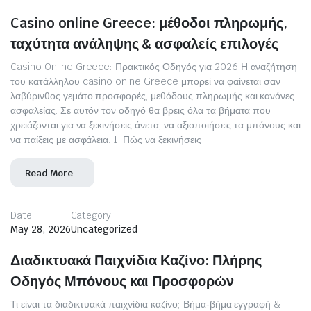
Casino online Greece: μέθοδοι πληρωμής,
ταχύτητα ανάληψης & ασφαλείς επιλογές
Casino Online Greece: Πρακτικός Οδηγός για 2026 Η αναζήτηση
του κατάλληλου casino onlne Greece μπορεί να φαίνεται σαν
λαβύρινθος γεμάτο προσφορές, μεθόδους πληρωμής και κανόνες
ασφαλείας. Σε αυτόν τον οδηγό θα βρεις όλα τα βήματα που
χρειάζονται για να ξεκινήσεις άνετα, να αξιοποιήσεις τα μπόνους και
να παίξεις με ασφάλεια. 1. Πώς να ξεκινήσεις –
Read More
Date
Category
May 28, 2026
Uncategorized
Διαδικτυακά Παιχνίδια Καζίνο: Πλήρης
Οδηγός Μπόνους και Προσφορών
Τι είναι τα διαδικτυακά παιχνίδια καζίνο; Βήμα‑βήμα εγγραφή &