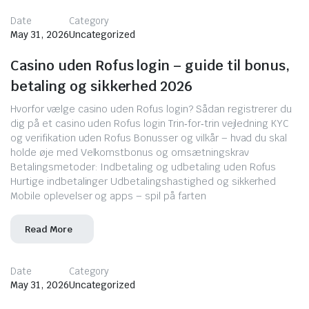
Date
Category
May 31, 2026
Uncategorized
Casino uden Rofus login – guide til bonus,
betaling og sikkerhed 2026
Hvorfor vælge casino uden Rofus login? Sådan registrerer du
dig på et casino uden Rofus login Trin‑for‑trin vejledning KYC
og verifikation uden Rofus Bonusser og vilkår – hvad du skal
holde øje med Velkomstbonus og omsætningskrav
Betalingsmetoder: Indbetaling og udbetaling uden Rofus
Hurtige indbetalinger Udbetalingshastighed og sikkerhed
Mobile oplevelser og apps – spil på farten
Read More
Date
Category
May 31, 2026
Uncategorized