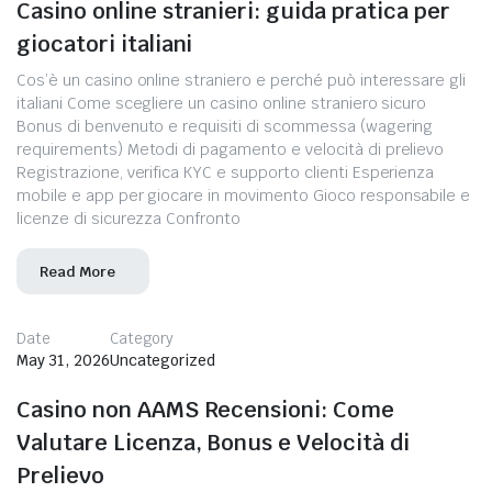
Casino online stranieri: guida pratica per
giocatori italiani
Cos’è un casino online straniero e perché può interessare gli
italiani Come scegliere un casino online straniero sicuro
Bonus di benvenuto e requisiti di scommessa (wagering
requirements) Metodi di pagamento e velocità di prelievo
Registrazione, verifica KYC e supporto clienti Esperienza
mobile e app per giocare in movimento Gioco responsabile e
licenze di sicurezza Confronto
Read More
Date
Category
May 31, 2026
Uncategorized
Casino non AAMS Recensioni: Come
Valutare Licenza, Bonus e Velocità di
Prelievo