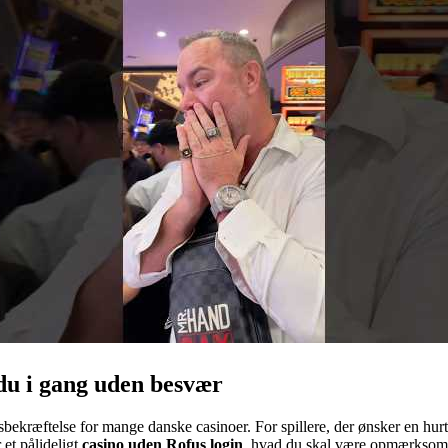
du i gang uden besvær
kræftelse for mange danske casinoer. For spillere, der ønsker en hurtige
 et pålideligt
casino uden Rofus login
, hvad du skal være opmærksom p