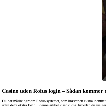
Casino uden Rofus login – Sådan kommer 
Du har måske hørt om Rofus‑systemet, som kræver en ekstra identitetsbe
uden dette ekstra login. I denne artikel viser vi dig, hvordan du vælger