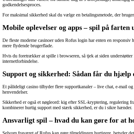
godkendelsesproces.
For maksimal sikkerhed skal du vælge en betalingsmetode, der bruger 
Mobile oplevelser og apps – spil på farten
De fleste moderne casinoer uden Rofus login har enten en responsiv h
mere flydende brugerflade.
Hvis du foretrækker at spille i browseren, så tjek at siden understøtt
internetforbindelse.
Support og sikkerhed: Sådan får du hjælp 
Et pålideligt casino tilbyder flere supportkanaler – live chat, e‑mail o
henvendelser.
Sikkerhed er også et nøgleord: kig efter SSL‑kryptering, regulering f
kombinerer hurtig support med stærk sikkerhed, er du i sikre hænder.
Ansvarligt spil – hvad du kan gøre for at h
Selvom fraværet af Rofus kan gøre tilmeldingen hurtigere, betyder det 