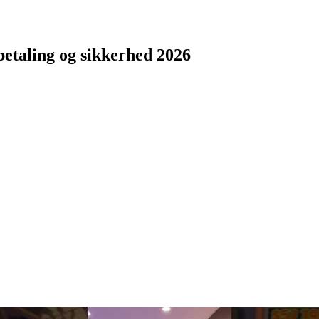
 betaling og sikkerhed 2026