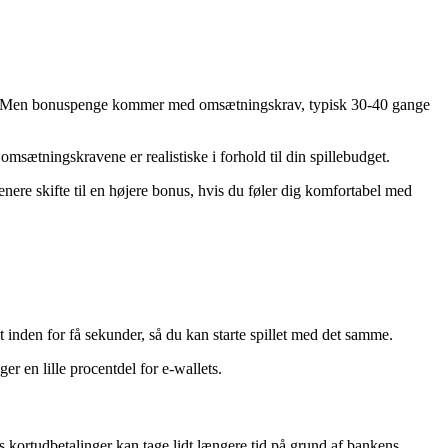
0 kr. Men bonuspenge kommer med omsætningskrav, typisk 30‑40 gange
msætningskravene er realistiske i forhold til din spillebudget.
nere skifte til en højere bonus, hvis du føler dig komfortabel med
inden for få sekunder, så du kan starte spillet med det samme.
 en lille procentdel for e‑wallets.
s kortudbetalinger kan tage lidt længere tid på grund af bankens