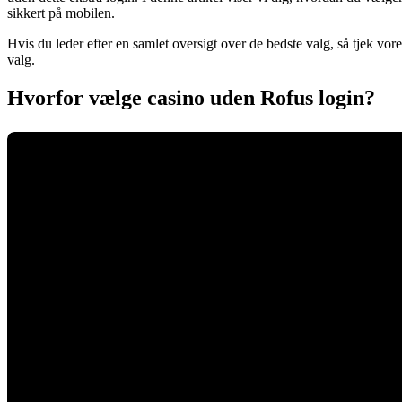
sikkert på mobilen.
Hvis du leder efter en samlet oversigt over de bedste valg, så tjek vor
valg.
Hvorfor vælge casino uden Rofus login?