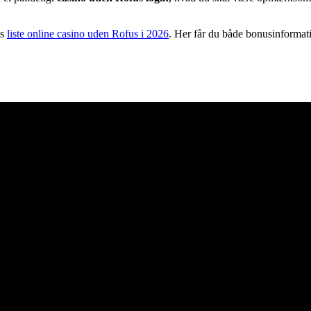
es
liste online casino uden Rofus i 2026
. Her får du både bonusinformati