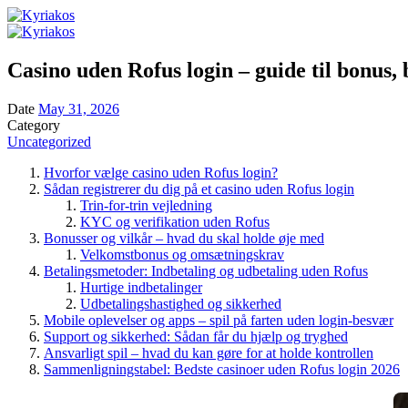
Casino uden Rofus login – guide til bonus,
Date
May 31, 2026
Category
Uncategorized
Hvorfor vælge casino uden Rofus login?
Sådan registrerer du dig på et casino uden Rofus login
Trin‑for‑trin vejledning
KYC og verifikation uden Rofus
Bonusser og vilkår – hvad du skal holde øje med
Velkomstbonus og omsætningskrav
Betalingsmetoder: Indbetaling og udbetaling uden Rofus
Hurtige indbetalinger
Udbetalingshastighed og sikkerhed
Mobile oplevelser og apps – spil på farten uden login‑besvær
Support og sikkerhed: Sådan får du hjælp og tryghed
Ansvarligt spil – hvad du kan gøre for at holde kontrollen
Sammenligningstabel: Bedste casinoer uden Rofus login 2026