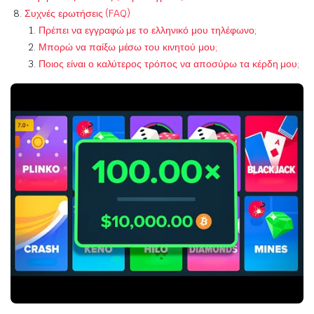
Συχνές ερωτήσεις (FAQ)
Πρέπει να εγγραφώ με το ελληνικό μου τηλέφωνο;
Μπορώ να παίξω μέσω του κινητού μου;
Ποιος είναι ο καλύτερος τρόπος να αποσύρω τα κέρδη μου;