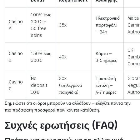
100% έως
Ηλεκτρονικό
Malta
Casino
200 € +
35x
πορτοφόλι
Gami
A
50 free
– 24h
Autho
spins
UK
Casino
150% έως
Κάρτα –
40x
Gambl
B
300 €
3‑5 ημέρες
Comm
No
30x
Τραπεζική
Gibral
Casino
deposit
(επιλεγμένα
εντολή –
Regul
C
10 €
παιχνίδια)
4‑7 ημέρες
Autho
Σημειώστε ότι οι όροι μπορούν να αλλάξουν – ελέγξτε πάντα την
πιο πρόσφατη προσφορά πριν κάνετε κατάθεση.
Συχνές ερωτήσεις (FAQ)