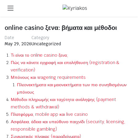
online casino ξενα: βήματα και μέθοδοι
Date
Category
May 29, 2026
Uncategorized
Τι είναι το online casino ξενα;
Πώς να κάνετε εγγραφή και επαλήθευση (registration &
verification)
Μπόνους και wagering requirements
Πλεονεκτήματα και μειονεκτήματα των πιο συνηθισμένων
μπόνους
Μέθοδοι πληρωμής και ταχύτητα ανάληψης (payment
methods & withdrawal)
Πλατφόρμα, mobile app και live casino
Ασφάλεια, άδεια και υπεύθυνο παιχνίδι (security, licensing,
responsible gambling)
Συγκριτικός πίνακας (παραδείγματα)