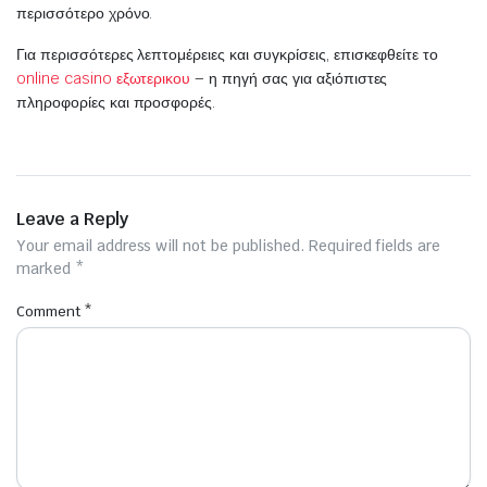
περισσότερο χρόνο.
Για περισσότερες λεπτομέρειες και συγκρίσεις, επισκεφθείτε το
online casino εξωτερικου
– η πηγή σας για αξιόπιστες
πληροφορίες και προσφορές.
Leave a Reply
Your email address will not be published.
Required fields are
marked
*
Comment
*