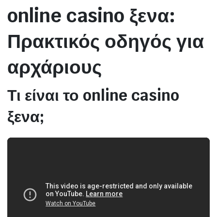
online casino ξενα:
Πρακτικός οδηγός για
αρχάριους
Τι είναι το online casino
ξενα;