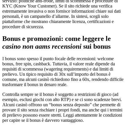
servizio: politiche anti-frode, limiti di scommessa e procedure di
KYC (Know Your Customer). Se il sito richiede una verifica
estremamente invasiva o non fornisce informazioni chiare sui dati
personali, è un campanello d’allarme. In sintesi, scegli solo
piattaforme che mostrano chiaramente licenza, certificazioni e
procedure di sicurezza.
Bonus e promozioni: come leggere le
casino non aams recensioni
sui bonus
I bonus sono spesso il punto focale delle recensioni: welcome
bonus, free spin, cashback. Tuttavia, il valore reale dipende da
requisiti di scommessa (wagering requirements) e dai limiti di
prelievo. Un tipico requisito di 30x sull’importo del bonus è
comune, ma alcuni casinò richiedono fino a 60x, rendendo difficile
trasformare il bonus in denaro reale.
Controlla sempre se il bonus è soggetto a restrizioni di gioco (ad
esempio, esclusi giochi con alto RTP) e se ci sono scadenze brevi.
Alcuni casinò offrono un “bonus senza deposito” che permette di
provare il sito senza rischiare i propri fondi, ma anche qui i termini
di prelievo possono essere stretti. Leggi attentamente le condizioni
per capire se il bonus è davvero vantaggioso.