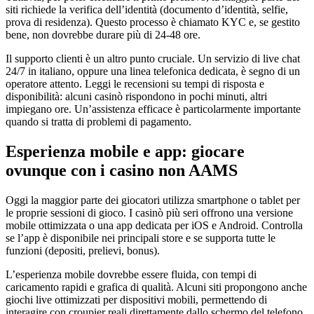
siti richiede la verifica dell’identità (documento d’identità, selfie,
prova di residenza). Questo processo è chiamato KYC e, se gestito
bene, non dovrebbe durare più di 24‑48 ore.
Il supporto clienti è un altro punto cruciale. Un servizio di live chat
24/7 in italiano, oppure una linea telefonica dedicata, è segno di un
operatore attento. Leggi le recensioni su tempi di risposta e
disponibilità: alcuni casinò rispondono in pochi minuti, altri
impiegano ore. Un’assistenza efficace è particolarmente importante
quando si tratta di problemi di pagamento.
Esperienza mobile e app: giocare
ovunque con i casino non AAMS
Oggi la maggior parte dei giocatori utilizza smartphone o tablet per
le proprie sessioni di gioco. I casinò più seri offrono una versione
mobile ottimizzata o una app dedicata per iOS e Android. Controlla
se l’app è disponibile nei principali store e se supporta tutte le
funzioni (depositi, prelievi, bonus).
L’esperienza mobile dovrebbe essere fluida, con tempi di
caricamento rapidi e grafica di qualità. Alcuni siti propongono anche
giochi live ottimizzati per dispositivi mobili, permettendo di
interagire con croupier reali direttamente dallo schermo del telefono.