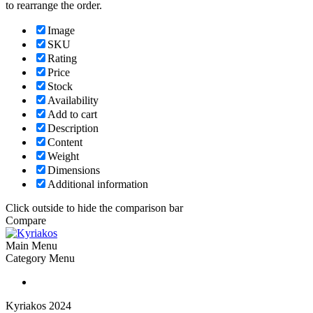
to rearrange the order.
Image
SKU
Rating
Price
Stock
Availability
Add to cart
Description
Content
Weight
Dimensions
Additional information
Click outside to hide the comparison bar
Compare
Main Menu
Category Menu
Kyriakos 2024