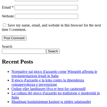
Email
*
Website
Save my name, email, and website in this browser for the next
time I comment.
Search
Search
Recent Posts
Normative sul gioco d'azzardo come Winspirit affronta le
regolamentazioni legali in Italia
Il gioco d'azzardo e la lotta contro la dipendenza
consapevolezza e prevenzione
Online eller landbasert Hva er best for casinospill
La cultura del gioco d'azzardo tra tradizione e modernità in
Italia
Maailman kuuluisimmat kasinot ja niiden salaisuudet