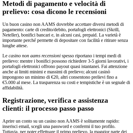
Metodi di pagamento e velocità di
prelievo: cosa dicono le recensioni
Un buon casino non AAMS dovrebbe accettare diversi metodi di
pagamento: carte di credito/debito, portafogli elettronici (Skrill,
Neteller), bonifici bancari e, in alcuni casi, prepaid. La varietà è
importante perché permette di depositare con facilità e ritirare senza
lunghe attese.
Le
casino non aams recensioni
spesso riportano i tempi medi di
prelievo: mentre i bonifici possono richiedere 3‑5 giorni lavorativi, i
portafogli elettronici offrono payout quasi istantanei. Fai attenzione
anche ai limiti minimi e massimi di prelievo; alcuni casinò
impongono un minimo di €20, altri consentono prelievi fino a
€5.000 al mese. La trasparenza su costi e tempistiche è un segnale di
affidabilità.
Registrazione, verifica e assistenza
clienti: il processo passo passo
Aprire un conto su un casino non AAMS è solitamente rapido:
inserisci email, scegli una password e confermi il tuo profilo.
Tuttavia, per poter effettuare il primo prelievo, la maggior parte dei