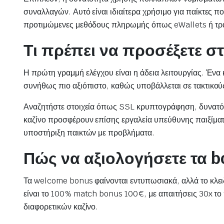
συναλλαγών. Αυτό είναι ιδιαίτερα χρήσιμο για παίκτες 
προτιμώμενες μεθόδους πληρωμής όπως eWallets ή τρα
Τι πρέπει να προσέξετε στ
Η πρώτη γραμμή ελέγχου είναι η άδεια λειτουργίας. Ένα 
συνήθως πιο αξιόπιστο, καθώς υποβάλλεται σε τακτικού
Αναζητήστε στοιχεία όπως SSL κρυπτογράφηση, δυνατότη
καζίνο προσφέρουν επίσης εργαλεία υπεύθυνης παιξίμα
υποστήριξη παικτών με προβλήματα.
Πώς να αξιολογήσετε τα b
Τα welcome bonus φαίνονται εντυπωσιακά, αλλά το κλει
είναι το 100% match bonus 100 €, με απαιτήσεις 30x το 
διαφορετικών καζίνο.