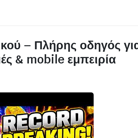
ικού – Πλήρης οδηγός γι
ές & mobile εμπειρία