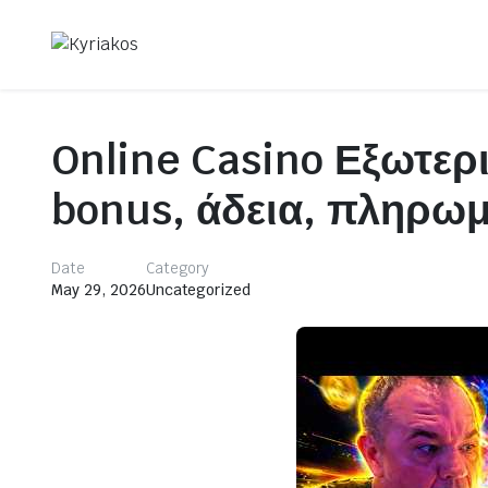
Online Casino Εξωτερ
bonus, άδεια, πληρωμ
Date
Category
May 29, 2026
Uncategorized