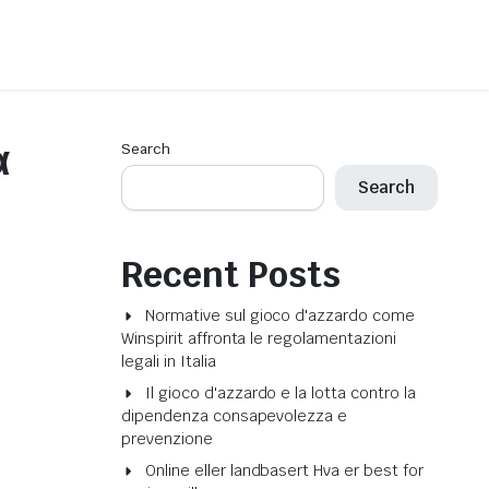
α
Search
Search
Recent Posts
Normative sul gioco d'azzardo come
Winspirit affronta le regolamentazioni
legali in Italia
Il gioco d'azzardo e la lotta contro la
dipendenza consapevolezza e
prevenzione
Online eller landbasert Hva er best for