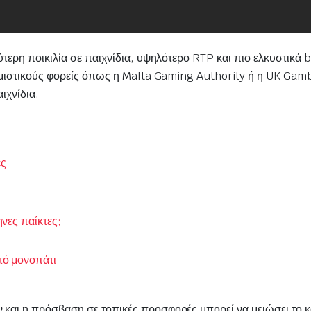
τερη ποικιλία σε παιχνίδια, υψηλότερο RTP και πιο ελκυστικά 
θμιστικούς φορείς όπως η Malta Gaming Authority ή η UK Gam
ιχνίδια.
ές
νες παίκτες;
τό μονοπάτι
και η πρόσβαση σε τοπικές προσφορές μπορεί να μειώσει το 