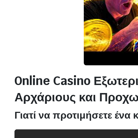
Online Casino Εξωτερ
Αρχάριους και Προχ
Γιατί να προτιμήσετε ένα 