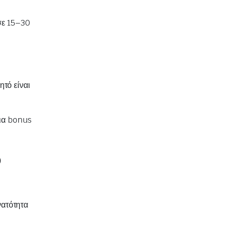
σε 15–30
ητό είναι
δια bonus
ό
νατότητα