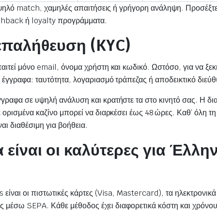
υψηλό match, χαμηλές απαιτήσεις ή γρήγορη ανάληψη. Προσέξτε 
shback ή loyalty προγράμματα.
 επαλήθευση (KYC)
τεί μόνο email, όνομα χρήστη και κωδικό. Ωστόσο, για να ξεκι
 έγγραφα: ταυτότητα, λογαριασμό τράπεζας ή αποδεικτικό διεύ
γραφα σε υψηλή ανάλυση και κρατήστε τα στο κινητό σας. Η δι
ορισμένα καζίνο μπορεί να διαρκέσει έως 48 ώρες. Καθ’ όλη τη 
αι διαθέσιμη για βοήθεια.
είναι οι καλύτερες για Έλλη
 είναι οι πιστωτικές κάρτες (Visa, Mastercard), τα ηλεκτρονικά
ρές μέσω SEPA. Κάθε μέθοδος έχει διαφορετικά κόστη και χρόνο