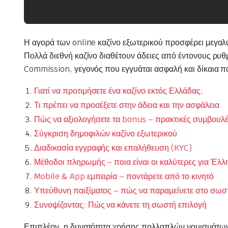
Η αγορά των online καζίνο εξωτερικού προσφέρει μεγαλύ
Πολλά διεθνή καζίνο διαθέτουν άδειες από έντονους ρυ
Commission, γεγονός που εγγυάται ασφαλή και δίκαια πα
Γιατί να προτιμήσετε ένα καζίνο εκτός Ελλάδας;
Τι πρέπει να προσέξετε στην άδεια και την ασφάλεια
Πώς να αξιολογήσετε τα bonus – πρακτικές συμβουλ
Σύγκριση δημοφιλών καζίνο εξωτερικού
Διαδικασία εγγραφής και επαλήθευση (KYC)
Μέθοδοι πληρωμής – ποια είναι οι καλύτερες για Έλλη
Mobile & App εμπειρία – ποντάρετε από το κινητό
Υπεύθυνη παιξίματος – πώς να παραμείνετε στο σωσ
Συνοψίζοντας: Πώς να κάνετε τη σωστή επιλογή
Επιπλέον, η δυνατότητα χρήσης πολλαπλών νομισμάτων 