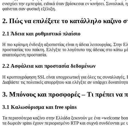
ενισχύει την εμπειρία, ειδικά όταν βρίσκεσαι εν κινήσει. Συνολικ
φαίνεται σαν φυσική εξέλιξη.
2. Πώς να επιλέξετε το κατάλληλο καζινο 
2.1 Άδεια και ρυθμιστικό πλαίσιο
Η πιο κρίσιμη ένδειξη αξιοπιστίας είναι η άδεια λειτουργίας. Στην
προστασίας του παίκτη. Ελέγξτε το λογότυπο της άδειας στο κάτω μέ
απαιτούμενη προστασία.
2.2 Ασφάλεια και προστασία δεδομένων
Η κρυπτογράφηση SSL είναι υποχρεωτική για όλες τις συναλλαγές. Ε
Διαβάστε τις πολιτικές απορρήτου και ελέγξτε αν υπάρχει δυνατότ
3. Μπόνους και προσφορές – Τι πρέπει να 
3.1 Καλωσόρισμα και free spins
Τα περισσότερα καζίνο στην Ελλάδα ξεκινούν με ένα «welcome bonu
τα δωρεάν spins έχουν περιορισμένο RTP και συχνά συνδέονται με 