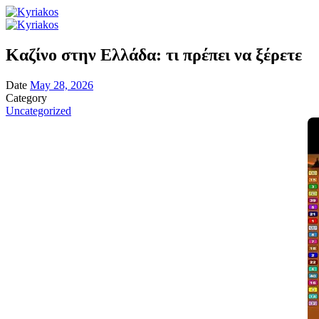
Καζίνο στην Ελλάδα: τι πρέπει να ξέρετε
Date
May 28, 2026
Category
Uncategorized