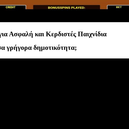
ια Ασφαλή και Κερδιστές Παιχνίδια
όσα γρήγορα δημοτικότητα;