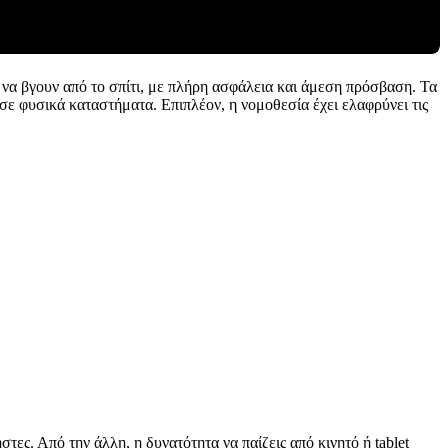
 να βγουν από το σπίτι, με πλήρη ασφάλεια και άμεση πρόσβαση. Τα
σε φυσικά καταστήματα. Επιπλέον, η νομοθεσία έχει ελαφρύνει τις
ς. Από την άλλη, η δυνατότητα να παίζεις από κινητό ή tablet