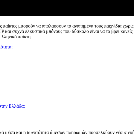
ς παίκτες μπορούν να απολαύσουν τα αγαπημένα τους παιχνίδια χωρίς
 και συχνά ελκυστικά μπόνους που δύσκολο είναι να τα βρει κανείς 
 ελληνικό παίκτη.
κότητα;
 στην Ελλάδα;
κά μέσα και η δυνατότητα άμεσων πληρωμών προσελκύουν νέους χρήστε