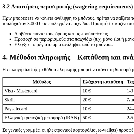
3.2 Απαιτήσεις περιστροφής (wagering requirements)
Πριν μπορέσετε να κάνετε ανάληψη το μπόνους, πρέπει να παίξετε το
τουλάχιστον 3.000 € σε επιλεγμένα παιχνίδια. Προτιμήστε καζίνο πο
Διαβάστε πάντα τους όρους και τις προϋποθέσεις.
Προσοχή σε περιορισμούς στα παιχνίδια (π.χ. μόνο slot ή μόνο
Ελέγξτε το μέγιστο όριο ανάληψης από το μπόνους.
4. Μέθοδοι πληρωμής – Κατάθεση και αν
Η επιλογή σωστής μεθόδου πληρωμής μπορεί να κάνει τη διαφορά με
Μέθοδος
Ελάχιστη κατάθεση
Τα
Visa / Mastercard
10 €
1‑3
Skrill
20 €
Άμε
Paysafecard
10 €
24‑
Ελληνική τραπεζική μεταφορά (IBAN)
50 €
2‑5
Σε γενικές γραμμές, οι ηλεκτρονικοί πορτοφόλιοι (e‑wallets) προσφ