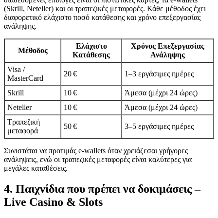
(Skrill, Neteller) και οι τραπεζικές μεταφορές. Κάθε μέθοδος έχει
διαφορετικό ελάχιστο ποσό κατάθεσης και χρόνο επεξεργασίας
ανάληψης.
Ελάχιστο
Χρόνος Επεξεργασίας
Μέθοδος
Κατάθεσης
Ανάληψης
Visa /
20 €
1–3 εργάσιμες ημέρες
MasterCard
Skrill
10 €
Άμεσα (μέχρι 24 ώρες)
Neteller
10 €
Άμεσα (μέχρι 24 ώρες)
Τραπεζική
50 €
3–5 εργάσιμες ημέρες
μεταφορά
Συνιστάται να προτιμάς e‑wallets όταν χρειάζεσαι γρήγορες
ανάληψεις, ενώ οι τραπεζικές μεταφορές είναι καλύτερες για
μεγάλες καταθέσεις.
4. Παιχνίδια που πρέπει να δοκιμάσεις –
Live Casino & Slots