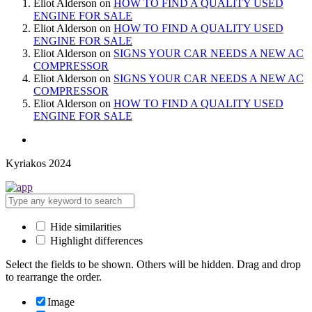
Eliot Alderson
on
HOW TO FIND A QUALITY USED
ENGINE FOR SALE
Eliot Alderson
on
HOW TO FIND A QUALITY USED
ENGINE FOR SALE
Eliot Alderson
on
SIGNS YOUR CAR NEEDS A NEW AC
COMPRESSOR
Eliot Alderson
on
SIGNS YOUR CAR NEEDS A NEW AC
COMPRESSOR
Eliot Alderson
on
HOW TO FIND A QUALITY USED
ENGINE FOR SALE
Kyriakos 2024
Hide similarities
Highlight differences
Select the fields to be shown. Others will be hidden. Drag and drop
to rearrange the order.
Image