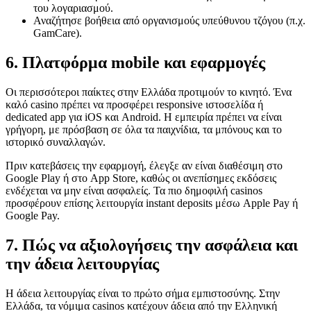
του λογαριασμού.
Αναζήτησε βοήθεια από οργανισμούς υπεύθυνου τζόγου (π.χ.
GamCare).
6. Πλατφόρμα mobile και εφαρμογές
Οι περισσότεροι παίκτες στην Ελλάδα προτιμούν το κινητό. Ένα
καλό casino πρέπει να προσφέρει responsive ιστοσελίδα ή
dedicated app για iOS και Android. Η εμπειρία πρέπει να είναι
γρήγορη, με πρόσβαση σε όλα τα παιχνίδια, τα μπόνους και το
ιστορικό συναλλαγών.
Πριν κατεβάσεις την εφαρμογή, έλεγξε αν είναι διαθέσιμη στο
Google Play ή στο App Store, καθώς οι ανεπίσημες εκδόσεις
ενδέχεται να μην είναι ασφαλείς. Τα πιο δημοφιλή casinos
προσφέρουν επίσης λειτουργία instant deposits μέσω Apple Pay ή
Google Pay.
7. Πώς να αξιολογήσεις την ασφάλεια και
την άδεια λειτουργίας
Η άδεια λειτουργίας είναι το πρώτο σήμα εμπιστοσύνης. Στην
Ελλάδα, τα νόμιμα casinos κατέχουν άδεια από την Ελληνική