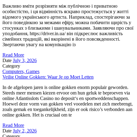
Важливо вміти розрізняти між публічною і приватною
особистістю, і ця відмінність яскраво простежується у житті
відомого українського артиста. Наприклад, спостерігаючи за
його поведінкою за межами ефіру, можна побачити щирість у
стосунках з близькими і шанувальниками. Заявляючи про свої
уподобання, https://driver.in.ua/ він підкреслює важливість
сімейних традицій, які вкорінені в його повсякденності.
Звертаючи увагу на комунікацію із
Read More
Date
July 3, 2026
Category
Computers, Games
Veilig Online Gokken: Waar Je op Moet Letten
In de afgelopen jaren is online gokken enorm populair geworden.
Steeds meer mensen kiezen ervoor om hun geluk te beproeven via
online Atlantisslots Casino no deposit‘s en sportweddenschappen.
Hoewel deze vorm van gokken veel voordelen met zich meebrengt,
zoals gemak en toegankelijkheid, zijn er ook risico’s verbonden aan
online gokken. Het is cruciaal om te
Read More
Date
July 2, 2026
Category