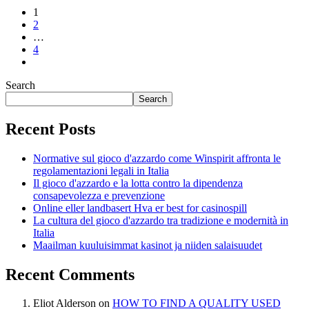
1
2
…
4
Search
Search
Recent Posts
Normative sul gioco d'azzardo come Winspirit affronta le
regolamentazioni legali in Italia
Il gioco d'azzardo e la lotta contro la dipendenza
consapevolezza e prevenzione
Online eller landbasert Hva er best for casinospill
La cultura del gioco d'azzardo tra tradizione e modernità in
Italia
Maailman kuuluisimmat kasinot ja niiden salaisuudet
Recent Comments
Eliot Alderson
on
HOW TO FIND A QUALITY USED