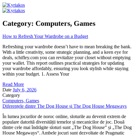
Category:
Computers, Games
How to Refresh Your Wardrobe on a Budget
Refreshing your wardrobe doesn’t have to mean breaking the bank.
With a little creativity, some strategic planning, and a keen eye for
deals, schifley.com you can revitalize your closet without emptying
your wallet. This report outlines practical strategies for updating
your wardrobe affordably, ensuring you look stylish while staying
within your budget. 1. Assess Your
Read More
Date
July 6, 2026
Category
Computers, Games
Diferențele dintre The Dog House și The Dog House Megaways
În lumea jocurilor de noroc online, sloturile au devenit extrem de
populare datorită diversității temelor și mecanicilor de joc. Două
dintre cele mai îndrăgite sloturi sunt „The Dog House” și „The Dog
House Megaways“. Ambele jocuri sunt dezvoltate de Pragmatic