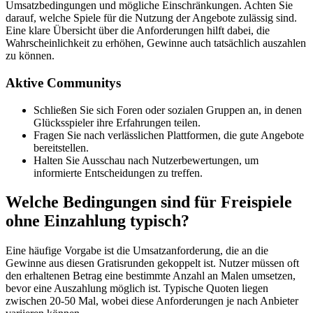
Umsatzbedingungen und mögliche Einschränkungen. Achten Sie
darauf, welche Spiele für die Nutzung der Angebote zulässig sind.
Eine klare Übersicht über die Anforderungen hilft dabei, die
Wahrscheinlichkeit zu erhöhen, Gewinne auch tatsächlich auszahlen
zu können.
Aktive Communitys
Schließen Sie sich Foren oder sozialen Gruppen an, in denen
Glücksspieler ihre Erfahrungen teilen.
Fragen Sie nach verlässlichen Plattformen, die gute Angebote
bereitstellen.
Halten Sie Ausschau nach Nutzerbewertungen, um
informierte Entscheidungen zu treffen.
Welche Bedingungen sind für Freispiele
ohne Einzahlung typisch?
Eine häufige Vorgabe ist die Umsatzanforderung, die an die
Gewinne aus diesen Gratisrunden gekoppelt ist. Nutzer müssen oft
den erhaltenen Betrag eine bestimmte Anzahl an Malen umsetzen,
bevor eine Auszahlung möglich ist. Typische Quoten liegen
zwischen 20-50 Mal, wobei diese Anforderungen je nach Anbieter