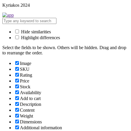
Kyriakos 2024
Hide similarities
Highlight differences
Select the fields to be shown. Others will be hidden. Drag and drop
to rearrange the order.
Image
SKU
Rating
Price
Stock
Availability
Add to cart
Description
Content
Weight
Dimensions
Additional information