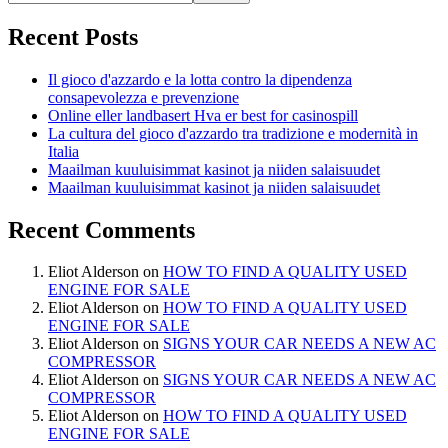
Recent Posts
Il gioco d'azzardo e la lotta contro la dipendenza
consapevolezza e prevenzione
Online eller landbasert Hva er best for casinospill
La cultura del gioco d'azzardo tra tradizione e modernità in
Italia
Maailman kuuluisimmat kasinot ja niiden salaisuudet
Maailman kuuluisimmat kasinot ja niiden salaisuudet
Recent Comments
Eliot Alderson
on
HOW TO FIND A QUALITY USED
ENGINE FOR SALE
Eliot Alderson
on
HOW TO FIND A QUALITY USED
ENGINE FOR SALE
Eliot Alderson
on
SIGNS YOUR CAR NEEDS A NEW AC
COMPRESSOR
Eliot Alderson
on
SIGNS YOUR CAR NEEDS A NEW AC
COMPRESSOR
Eliot Alderson
on
HOW TO FIND A QUALITY USED
ENGINE FOR SALE