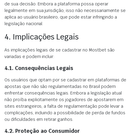
de sua decisão. Embora a plataforma possa operar
legalmente em sua jurisdição, isso não necessariamente se
aplica ao usuário brasileiro, que pode estar infringindo a
legislação nacional.
4. Implicações Legais
As implicações legais de se cadastrar no Mostbet são
variadas e podem incluir:
4.1. Consequências Legais
Os usuários que optam por se cadastrar em plataformas de
apostas que não são regulamentadas no Brasil podem
enfrentar consequências legais. Embora a legislação atual
não proíba explicitamente os jogadores de apostarem em
sites estrangeiros, a falta de regulamentação pode levar a
complicações, incluindo a possibilidade de perda de fundos
ou dificuldades em retirar ganhos.
4.2. Proteção ao Consumidor