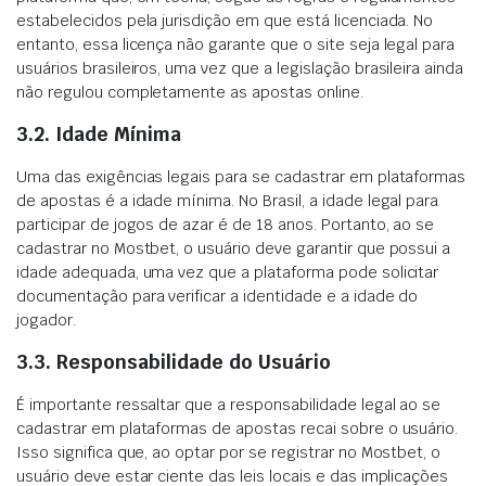
estabelecidos pela jurisdição em que está licenciada. No
entanto, essa licença não garante que o site seja legal para
usuários brasileiros, uma vez que a legislação brasileira ainda
não regulou completamente as apostas online.
3.2. Idade Mínima
Uma das exigências legais para se cadastrar em plataformas
de apostas é a idade mínima. No Brasil, a idade legal para
participar de jogos de azar é de 18 anos. Portanto, ao se
cadastrar no Mostbet, o usuário deve garantir que possui a
idade adequada, uma vez que a plataforma pode solicitar
documentação para verificar a identidade e a idade do
jogador.
3.3. Responsabilidade do Usuário
É importante ressaltar que a responsabilidade legal ao se
cadastrar em plataformas de apostas recai sobre o usuário.
Isso significa que, ao optar por se registrar no Mostbet, o
usuário deve estar ciente das leis locais e das implicações