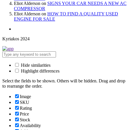
Eliot Alderson
on
SIGNS YOUR CAR NEEDS A NEW AC
COMPRESSOR
Eliot Alderson
on
HOW TO FIND A QUALITY USED
ENGINE FOR SALE
Kyriakos 2024
Hide similarities
Highlight differences
Select the fields to be shown. Others will be hidden. Drag and drop
to rearrange the order.
Image
SKU
Rating
Price
Stock
Availability