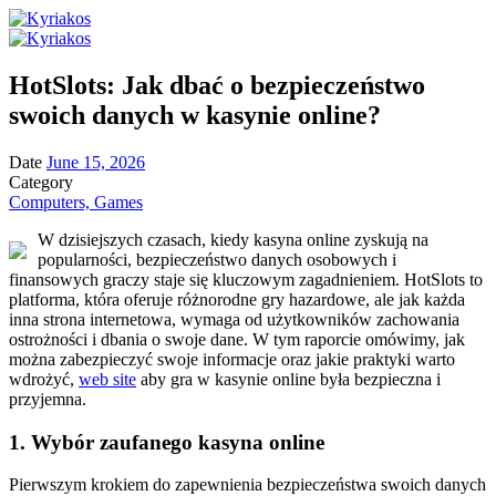
HotSlots: Jak dbać o bezpieczeństwo
swoich danych w kasynie online?
Date
June 15, 2026
Category
Computers, Games
W dzisiejszych czasach, kiedy kasyna online zyskują na
popularności, bezpieczeństwo danych osobowych i
finansowych graczy staje się kluczowym zagadnieniem. HotSlots to
platforma, która oferuje różnorodne gry hazardowe, ale jak każda
inna strona internetowa, wymaga od użytkowników zachowania
ostrożności i dbania o swoje dane. W tym raporcie omówimy, jak
można zabezpieczyć swoje informacje oraz jakie praktyki warto
wdrożyć,
web site
aby gra w kasynie online była bezpieczna i
przyjemna.
1. Wybór zaufanego kasyna online
Pierwszym krokiem do zapewnienia bezpieczeństwa swoich danych