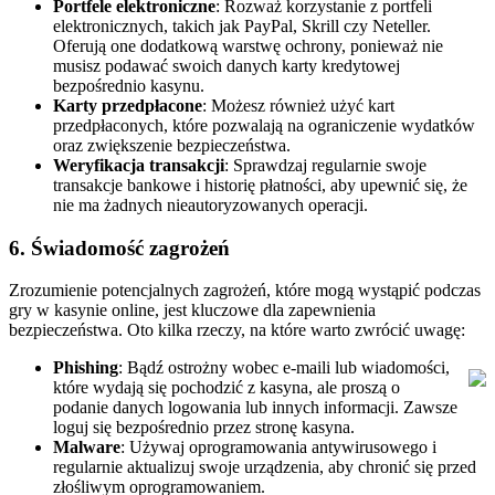
Portfele elektroniczne
: Rozważ korzystanie z portfeli
elektronicznych, takich jak PayPal, Skrill czy Neteller.
Oferują one dodatkową warstwę ochrony, ponieważ nie
musisz podawać swoich danych karty kredytowej
bezpośrednio kasynu.
Karty przedpłacone
: Możesz również użyć kart
przedpłaconych, które pozwalają na ograniczenie wydatków
oraz zwiększenie bezpieczeństwa.
Weryfikacja transakcji
: Sprawdzaj regularnie swoje
transakcje bankowe i historię płatności, aby upewnić się, że
nie ma żadnych nieautoryzowanych operacji.
6. Świadomość zagrożeń
Zrozumienie potencjalnych zagrożeń, które mogą wystąpić podczas
gry w kasynie online, jest kluczowe dla zapewnienia
bezpieczeństwa. Oto kilka rzeczy, na które warto zwrócić uwagę:
Phishing
: Bądź ostrożny wobec e-maili lub wiadomości,
które wydają się pochodzić z kasyna, ale proszą o
podanie danych logowania lub innych informacji. Zawsze
loguj się bezpośrednio przez stronę kasyna.
Malware
: Używaj oprogramowania antywirusowego i
regularnie aktualizuj swoje urządzenia, aby chronić się przed
złośliwym oprogramowaniem.