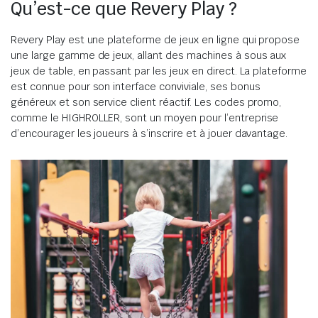
Qu’est-ce que Revery Play ?
Revery Play est une plateforme de jeux en ligne qui propose
une large gamme de jeux, allant des machines à sous aux
jeux de table, en passant par les jeux en direct. La plateforme
est connue pour son interface conviviale, ses bonus
généreux et son service client réactif. Les codes promo,
comme le HIGHROLLER, sont un moyen pour l’entreprise
d’encourager les joueurs à s’inscrire et à jouer davantage.