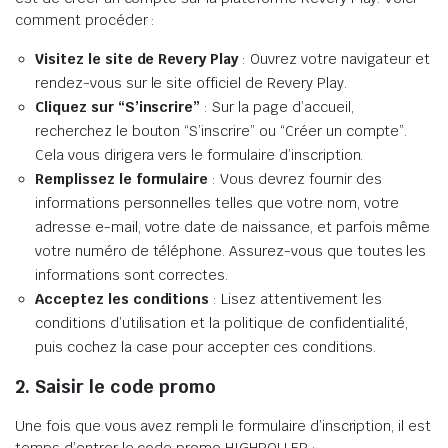
comment procéder :
Visitez le site de Revery Play
: Ouvrez votre navigateur et
rendez-vous sur le site officiel de Revery Play.
Cliquez sur “S’inscrire”
: Sur la page d’accueil,
recherchez le bouton “S’inscrire” ou “Créer un compte”.
Cela vous dirigera vers le formulaire d’inscription.
Remplissez le formulaire
: Vous devrez fournir des
informations personnelles telles que votre nom, votre
adresse e-mail, votre date de naissance, et parfois même
votre numéro de téléphone. Assurez-vous que toutes les
informations sont correctes.
Acceptez les conditions
: Lisez attentivement les
conditions d’utilisation et la politique de confidentialité,
puis cochez la case pour accepter ces conditions.
2. Saisir le code promo
Une fois que vous avez rempli le formulaire d’inscription, il est