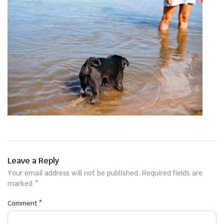
Leave a Reply
Your email address will not be published.
Required fields are
marked
*
Comment
*