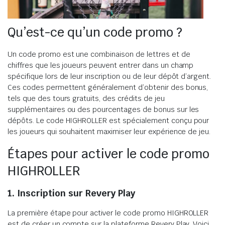
Qu’est-ce qu’un code promo ?
Un code promo est une combinaison de lettres et de
chiffres que les joueurs peuvent entrer dans un champ
spécifique lors de leur inscription ou de leur dépôt d’argent.
Ces codes permettent généralement d’obtenir des bonus,
tels que des tours gratuits, des crédits de jeu
supplémentaires ou des pourcentages de bonus sur les
dépôts. Le code HIGHROLLER est spécialement conçu pour
les joueurs qui souhaitent maximiser leur expérience de jeu.
Étapes pour activer le code promo
HIGHROLLER
1. Inscription sur Revery Play
La première étape pour activer le code promo HIGHROLLER
est de créer un compte sur la plateforme Revery Play. Voici