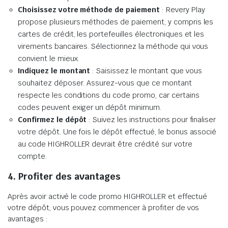
Choisissez votre méthode de paiement
: Revery Play
propose plusieurs méthodes de paiement, y compris les
cartes de crédit, les portefeuilles électroniques et les
virements bancaires. Sélectionnez la méthode qui vous
convient le mieux.
Indiquez le montant
: Saisissez le montant que vous
souhaitez déposer. Assurez-vous que ce montant
respecte les conditions du code promo, car certains
codes peuvent exiger un dépôt minimum.
Confirmez le dépôt
: Suivez les instructions pour finaliser
votre dépôt. Une fois le dépôt effectué, le bonus associé
au code HIGHROLLER devrait être crédité sur votre
compte.
4. Profiter des avantages
Après avoir activé le code promo HIGHROLLER et effectué
votre dépôt, vous pouvez commencer à profiter de vos
avantages :