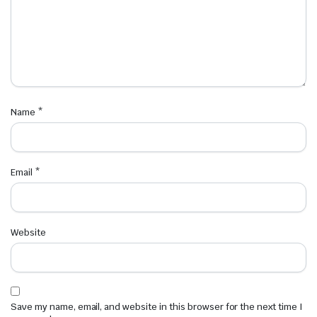
Name
*
Email
*
Website
Save my name, email, and website in this browser for the next time I