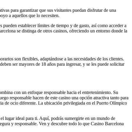
vas para garantizar que sus visitantes puedan disfrutar de una
oyo a aquellos que lo necesiten.
s pueden establecer límites de tiempo y de gasto, así como acceder a
arcelona se distinga de otros casinos, ofreciendo un entorno donde la
orarios son flexibles, adaptándose a las necesidades de los clientes.
 deben ser mayores de 18 años para ingresar, y se les puede solicitar
ombina con un enfoque responsable hacia el entretenimiento. Su
ego responsable hacen de este casino una opción atractiva tanto para
 de ocio diferente. La ubicación privilegiada en el Puerto Olímpico
 el lugar ideal para ti. Aquí, podrás sumergirte en un mundo de
 segura y responsable. Ven y descubre todo lo que Casino Barcelona