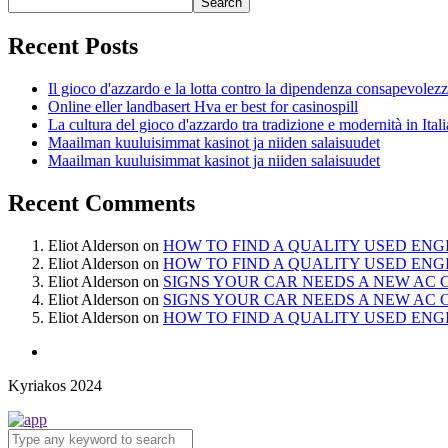
Search
Recent Posts
Il gioco d'azzardo e la lotta contro la dipendenza consapevolez
Online eller landbasert Hva er best for casinospill
La cultura del gioco d'azzardo tra tradizione e modernità in Itali
Maailman kuuluisimmat kasinot ja niiden salaisuudet
Maailman kuuluisimmat kasinot ja niiden salaisuudet
Recent Comments
Eliot Alderson
on
HOW TO FIND A QUALITY USED ENG
Eliot Alderson
on
HOW TO FIND A QUALITY USED ENG
Eliot Alderson
on
SIGNS YOUR CAR NEEDS A NEW AC
Eliot Alderson
on
SIGNS YOUR CAR NEEDS A NEW AC
Eliot Alderson
on
HOW TO FIND A QUALITY USED ENG
Kyriakos 2024