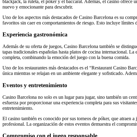
blackjack, la ruleta, el póker y el baccarat. Además, el casino ofrec
nuevo y emocionante para descubrir.
Uno de los aspectos más destacados de Casino Barcelona es su comprom
favoritos sin caer en comportamientos de riesgo. Esto incluye límites
Experiencia gastronómica
Además de su oferta de juegos, Casino Barcelona también se distingue 
tapas tradicionales españolas hasta platos de cocina internacional. La
completa, combinando la emoción del juego con la buena comida.
Uno de los restaurantes más destacados es el “Restaurant Casino Bar
única mientras se relajan en un ambiente elegante y sofisticado. Ademá
Eventos y entretenimiento
Casino Barcelona no solo es un lugar para jugar, sino también un cent
esfuerza por proporcionar una experiencia completa para sus visitante
entretenimiento.
El casino también es conocido por sus torneos de póker, que atraen a
profesional. La organización de estos eventos demuestra el compromi
Compromiso con el juego responsable