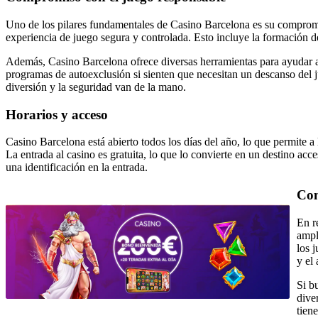
Uno de los pilares fundamentales de Casino Barcelona es su compromis
experiencia de juego segura y controlada. Esto incluye la formación d
Además, Casino Barcelona ofrece diversas herramientas para ayudar a l
programas de autoexclusión si sienten que necesitan un descanso del ju
diversión y la seguridad van de la mano.
Horarios y acceso
Casino Barcelona está abierto todos los días del año, lo que permite a 
La entrada al casino es gratuita, lo que lo convierte en un destino acc
una identificación en la entrada.
Con
En r
ampl
los 
y el
Si b
dive
tien