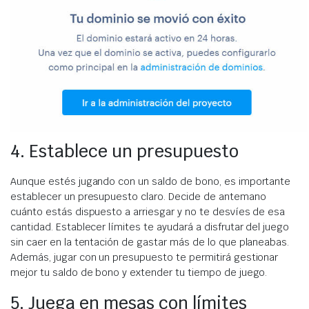
4. Establece un presupuesto
Aunque estés jugando con un saldo de bono, es importante
establecer un presupuesto claro. Decide de antemano
cuánto estás dispuesto a arriesgar y no te desvíes de esa
cantidad. Establecer límites te ayudará a disfrutar del juego
sin caer en la tentación de gastar más de lo que planeabas.
Además, jugar con un presupuesto te permitirá gestionar
mejor tu saldo de bono y extender tu tiempo de juego.
5. Juega en mesas con límites