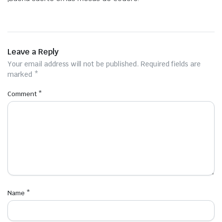
Leave a Reply
Your email address will not be published.
Required fields are
marked
*
Comment
*
Name
*