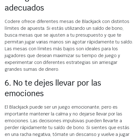
adecuados
Codere ofrece diferentes mesas de Blackjack con distintos
límites de apuesta. Si estás utilizando un saldo de bono,
busca mesas que se ajusten a tu presupuesto y que te
permitan jugar varias manos sin agotar rápidamente tu saldo.
Las mesas con límites más bajos son ideales para los
jugadores que desean maximizar su tiempo de juego y
experimentar con diferentes estrategias sin arriesgar
grandes sumas de dinero.
6. No te dejes llevar por las
emociones
El Blackjack puede ser un juego emocionante, pero es
importante mantener la calma y no dejarse llevar por las
emociones. Las decisiones impulsivas pueden llevarte a
perder rápidamente tu saldo de bono. Si sientes que estás
en una racha negativa, tómate un descanso y vuelve a jugar