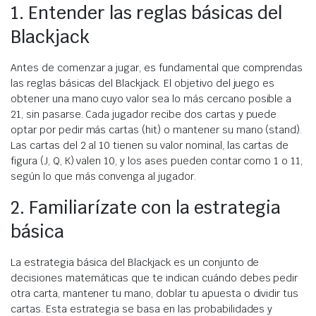
1. Entender las reglas básicas del
Blackjack
Antes de comenzar a jugar, es fundamental que comprendas
las reglas básicas del Blackjack. El objetivo del juego es
obtener una mano cuyo valor sea lo más cercano posible a
21, sin pasarse. Cada jugador recibe dos cartas y puede
optar por pedir más cartas (hit) o mantener su mano (stand).
Las cartas del 2 al 10 tienen su valor nominal, las cartas de
figura (J, Q, K) valen 10, y los ases pueden contar como 1 o 11,
según lo que más convenga al jugador.
2. Familiarízate con la estrategia
básica
La estrategia básica del Blackjack es un conjunto de
decisiones matemáticas que te indican cuándo debes pedir
otra carta, mantener tu mano, doblar tu apuesta o dividir tus
cartas. Esta estrategia se basa en las probabilidades y