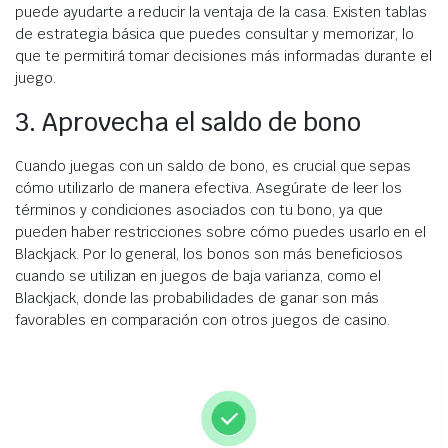
puede ayudarte a reducir la ventaja de la casa. Existen tablas
de estrategia básica que puedes consultar y memorizar, lo
que te permitirá tomar decisiones más informadas durante el
juego.
3. Aprovecha el saldo de bono
Cuando juegas con un saldo de bono, es crucial que sepas
cómo utilizarlo de manera efectiva. Asegúrate de leer los
términos y condiciones asociados con tu bono, ya que
pueden haber restricciones sobre cómo puedes usarlo en el
Blackjack. Por lo general, los bonos son más beneficiosos
cuando se utilizan en juegos de baja varianza, como el
Blackjack, donde las probabilidades de ganar son más
favorables en comparación con otros juegos de casino.