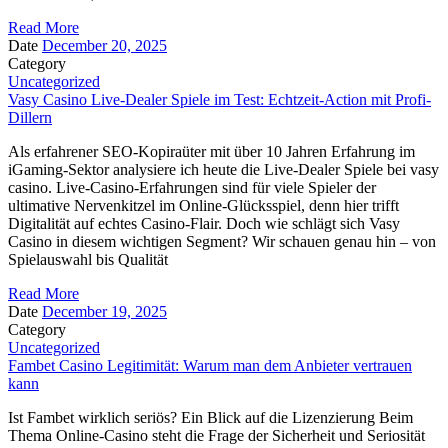
Read More
Date
December 20, 2025
Category
Uncategorized
Vasy Casino Live-Dealer Spiele im Test: Echtzeit-Action mit Profi-
Dillern
Als erfahrener SEO-Kopiraüter mit über 10 Jahren Erfahrung im
iGaming-Sektor analysiere ich heute die Live-Dealer Spiele bei vasy
casino. Live-Casino-Erfahrungen sind für viele Spieler der
ultimative Nervenkitzel im Online-Glücksspiel, denn hier trifft
Digitalität auf echtes Casino-Flair. Doch wie schlägt sich Vasy
Casino in diesem wichtigen Segment? Wir schauen genau hin – von
Spielauswahl bis Qualität
Read More
Date
December 19, 2025
Category
Uncategorized
Fambet Casino Legitimität: Warum man dem Anbieter vertrauen
kann
Ist Fambet wirklich seriös? Ein Blick auf die Lizenzierung Beim
Thema Online-Casino steht die Frage der Sicherheit und Seriosität