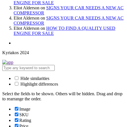
ENGINE FOR SALE
Eliot Alderson
on
SIGNS YOUR CAR NEEDS A NEW AC
COMPRESSOR
Eliot Alderson
on
SIGNS YOUR CAR NEEDS A NEW AC
COMPRESSOR
Eliot Alderson
on
HOW TO FIND A QUALITY USED
ENGINE FOR SALE
Kyriakos 2024
Hide similarities
Highlight differences
Select the fields to be shown. Others will be hidden. Drag and drop
to rearrange the order.
Image
SKU
Rating
Price