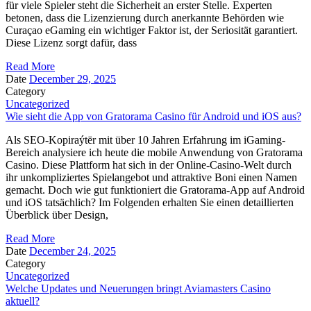
für viele Spieler steht die Sicherheit an erster Stelle. Experten
betonen, dass die Lizenzierung durch anerkannte Behörden wie
Curaçao eGaming ein wichtiger Faktor ist, der Seriosität garantiert.
Diese Lizenz sorgt dafür, dass
Read More
Date
December 29, 2025
Category
Uncategorized
Wie sieht die App von Gratorama Casino für Android und iOS aus?
Als SEO-Kopiraýtër mit über 10 Jahren Erfahrung im iGaming-
Bereich analysiere ich heute die mobile Anwendung von Gratorama
Casino. Diese Plattform hat sich in der Online-Casino-Welt durch
ihr unkompliziertes Spielangebot und attraktive Boni einen Namen
gemacht. Doch wie gut funktioniert die Gratorama-App auf Android
und iOS tatsächlich? Im Folgenden erhalten Sie einen detaillierten
Überblick über Design,
Read More
Date
December 24, 2025
Category
Uncategorized
Welche Updates und Neuerungen bringt Aviamasters Casino
aktuell?