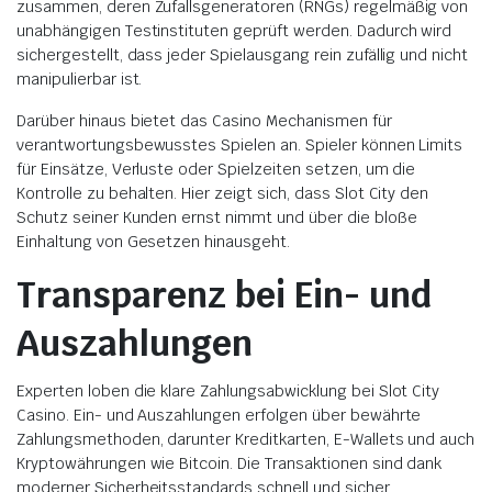
zusammen, deren Zufallsgeneratoren (RNGs) regelmäßig von
unabhängigen Testinstituten geprüft werden. Dadurch wird
sichergestellt, dass jeder Spielausgang rein zufällig und nicht
manipulierbar ist.
Darüber hinaus bietet das Casino Mechanismen für
verantwortungsbewusstes Spielen an. Spieler können Limits
für Einsätze, Verluste oder Spielzeiten setzen, um die
Kontrolle zu behalten. Hier zeigt sich, dass Slot City den
Schutz seiner Kunden ernst nimmt und über die bloße
Einhaltung von Gesetzen hinausgeht.
Transparenz bei Ein- und
Auszahlungen
Experten loben die klare Zahlungsabwicklung bei Slot City
Casino. Ein- und Auszahlungen erfolgen über bewährte
Zahlungsmethoden, darunter Kreditkarten, E-Wallets und auch
Kryptowährungen wie Bitcoin. Die Transaktionen sind dank
moderner Sicherheitsstandards schnell und sicher.