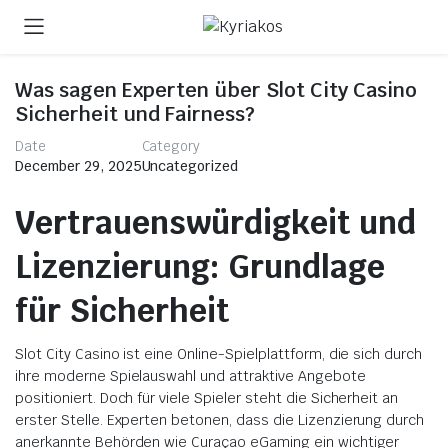
Was sagen Experten über Slot City Casino
Sicherheit und Fairness?
Date
Category
December 29, 2025
Uncategorized
Vertrauenswürdigkeit und
Lizenzierung: Grundlage
für Sicherheit
Slot City Casino ist eine Online-Spielplattform, die sich durch
ihre moderne Spielauswahl und attraktive Angebote
positioniert. Doch für viele Spieler steht die Sicherheit an
erster Stelle. Experten betonen, dass die Lizenzierung durch
anerkannte Behörden wie Curaçao eGaming ein wichtiger