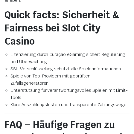
erleben.
Quick facts: Sicherheit &
Fairness bei Slot City
Casino
Lizenzierung durch Curaçao eGaming sichert Regulierung
und Überwachung.
SSL-Verschlüsselung schützt alle Spielerinformationen.
Spiele von Top-Providern mit geprüften
Zufallsgeneratoren.
Unterstützung für verantwortungsvolles Spielen mit Limit-
Tools.
Klare Auszahlungsfristen und transparente Zahlungswege.
FAQ – Häufige Fragen zu