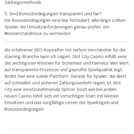
Zahlungsmethode.
5. Sind Bonusbedingungen transparent und fair?
Die Bonusbedingungen sind klar formuliert, allerdings sollten
Spieler die Umsatzanforderungen genau prüfen, um
Missverständnisse zu vermeiden.
Als erfahrener SEO-Kopiraft­er mit tiefem Verständnis für die
iGaming-Branche kann ich sagen: Slot City Casino erfüllt viele
der wichtigsten Kriterien für Sicherheit und Fairness. Wer Wert
auf transparente Prozesse und geprüfte Spielqualität legt,
findet hier eine solide Plattform. Gerade für Spieler, die Wert
auf schnellen und sicheren Zahlungsverkehr legen, ist Slot
City eine ernstzunehmende Option. Doch wie bei jedem
neuen Casino lohnt sich ein vorsichtiger Start mit kleinen
Einsätzen und das sorgfältige Lesen der Spielregeln und
Bonusbedingungen.