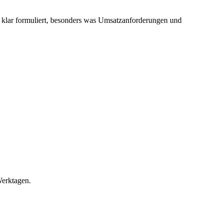
 klar formuliert, besonders was Umsatzanforderungen und
Werktagen.