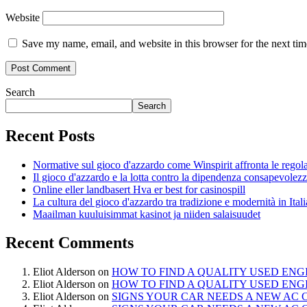
Website
Save my name, email, and website in this browser for the next ti
Search
Search
Recent Posts
Normative sul gioco d'azzardo come Winspirit affronta le regolam
Il gioco d'azzardo e la lotta contro la dipendenza consapevolez
Online eller landbasert Hva er best for casinospill
La cultura del gioco d'azzardo tra tradizione e modernità in Itali
Maailman kuuluisimmat kasinot ja niiden salaisuudet
Recent Comments
Eliot Alderson
on
HOW TO FIND A QUALITY USED ENG
Eliot Alderson
on
HOW TO FIND A QUALITY USED ENG
Eliot Alderson
on
SIGNS YOUR CAR NEEDS A NEW AC