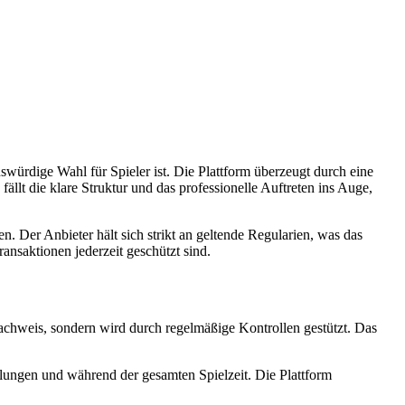
würdige Wahl für Spieler ist. Die Plattform überzeugt durch eine
llt die klare Struktur und das professionelle Auftreten ins Auge,
. Der Anbieter hält sich strikt an geltende Regularien, was das
ansaktionen jederzeit geschützt sind.
achweis, sondern wird durch regelmäßige Kontrollen gestützt. Das
lungen und während der gesamten Spielzeit. Die Plattform