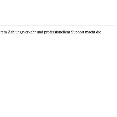
cherem Zahlungsverkehr und professionellem Support macht die