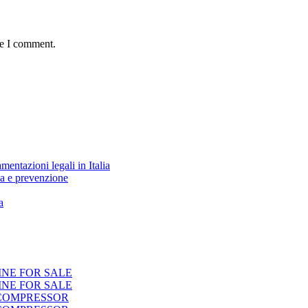
me I comment.
entazioni legali in Italia
za e prevenzione
a
INE FOR SALE
INE FOR SALE
 COMPRESSOR