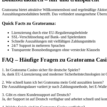
Gratorama bietet attraktive Willkommensboni und regelmäßige Aktio
Auszahlungsmodalitäten betrifft. Das verhindert unangenehme Überras
Quick Facts zu Gratorama:
Lizenzierung durch eine EU-Regulierungsbehörde
SSL-Verschlüsselung auf Bank- und Spielerdaten
Schnelle Auszahlungen mit vielfältigen Zahlungsmitteln
24/7 Support in mehreren Sprachen
Transparente Bonusbedingungen ohne versteckte Klauseln
FAQ – Häufige Fragen zu Gratorama Cas
1. Ist Gratorama Casino sicher für deutsche Spieler?
Ja, dank EU-Lizenzierung und moderner Sicherheitstechnologien ist G
2. Wie schnell kann ich bei Gratorama mein Geld auszahlen lassen?
Die Auszahlungsdauer variiert je nach Zahlungsmethode, bei E-Walle
3. Gibt es einen Kundensupport auf Deutsch?
Ja, der Support ist auf Deutsch verfügbar und arbeitet schnell und ko