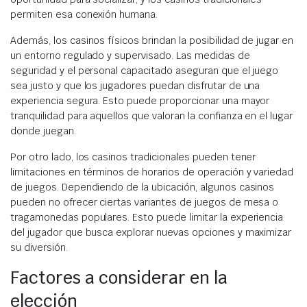
permiten esa conexión humana.
Además, los casinos físicos brindan la posibilidad de jugar en
un entorno regulado y supervisado. Las medidas de
seguridad y el personal capacitado aseguran que el juego
sea justo y que los jugadores puedan disfrutar de una
experiencia segura. Esto puede proporcionar una mayor
tranquilidad para aquellos que valoran la confianza en el lugar
donde juegan.
Por otro lado, los casinos tradicionales pueden tener
limitaciones en términos de horarios de operación y variedad
de juegos. Dependiendo de la ubicación, algunos casinos
pueden no ofrecer ciertas variantes de juegos de mesa o
tragamonedas populares. Esto puede limitar la experiencia
del jugador que busca explorar nuevas opciones y maximizar
su diversión.
Factores a considerar en la
elección