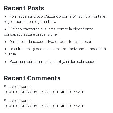
Recent Posts
Normative sul gioco d'azzardo come Winspirit affronta le
regolamentazioni legali in Italia
Il gioco d'azzardo e la lotta contro la dipendenza
consapevolezza e prevenzione
Online eller landbasert Hva er best for casinospill
La cultura del gioco d'azzardo tra tradizione e modernità
in Italia
Maailman kuuluisimmat kasinot ja niiden salaisuudet
Recent Comments
Eliot Alderson
on
HOW TO FIND A QUALITY USED ENGINE FOR SALE
Eliot Alderson
on
HOW TO FIND A QUALITY USED ENGINE FOR SALE