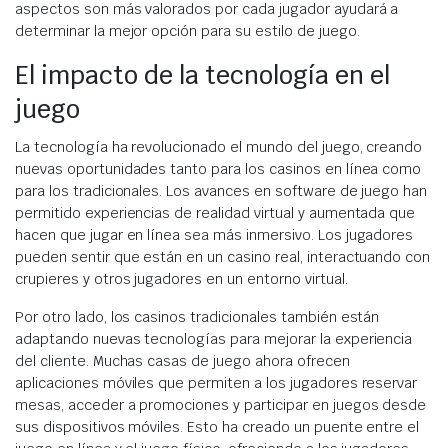
aspectos son más valorados por cada jugador ayudará a
determinar la mejor opción para su estilo de juego.
El impacto de la tecnología en el
juego
La tecnología ha revolucionado el mundo del juego, creando
nuevas oportunidades tanto para los casinos en línea como
para los tradicionales. Los avances en software de juego han
permitido experiencias de realidad virtual y aumentada que
hacen que jugar en línea sea más inmersivo. Los jugadores
pueden sentir que están en un casino real, interactuando con
crupieres y otros jugadores en un entorno virtual.
Por otro lado, los casinos tradicionales también están
adaptando nuevas tecnologías para mejorar la experiencia
del cliente. Muchas casas de juego ahora ofrecen
aplicaciones móviles que permiten a los jugadores reservar
mesas, acceder a promociones y participar en juegos desde
sus dispositivos móviles. Esto ha creado un puente entre el