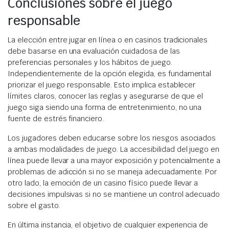
Conclusiones sobre el juego
responsable
La elección entre jugar en línea o en casinos tradicionales
debe basarse en una evaluación cuidadosa de las
preferencias personales y los hábitos de juego.
Independientemente de la opción elegida, es fundamental
priorizar el juego responsable. Esto implica establecer
límites claros, conocer las reglas y asegurarse de que el
juego siga siendo una forma de entretenimiento, no una
fuente de estrés financiero.
Los jugadores deben educarse sobre los riesgos asociados
a ambas modalidades de juego. La accesibilidad del juego en
línea puede llevar a una mayor exposición y potencialmente a
problemas de adicción si no se maneja adecuadamente. Por
otro lado, la emoción de un casino físico puede llevar a
decisiones impulsivas si no se mantiene un control adecuado
sobre el gasto.
En última instancia, el objetivo de cualquier experiencia de