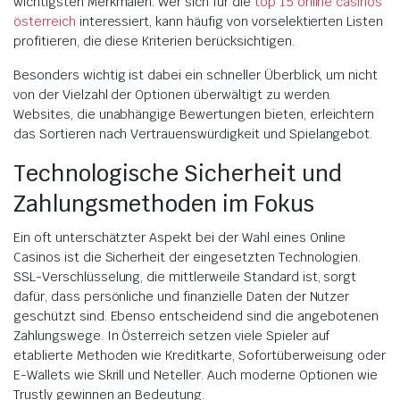
wichtigsten Merkmalen. Wer sich für die
top 15 online casinos
österreich
interessiert, kann häufig von vorselektierten Listen
profitieren, die diese Kriterien berücksichtigen.
Besonders wichtig ist dabei ein schneller Überblick, um nicht
von der Vielzahl der Optionen überwältigt zu werden.
Websites, die unabhängige Bewertungen bieten, erleichtern
das Sortieren nach Vertrauenswürdigkeit und Spielangebot.
Technologische Sicherheit und
Zahlungsmethoden im Fokus
Ein oft unterschätzter Aspekt bei der Wahl eines Online
Casinos ist die Sicherheit der eingesetzten Technologien.
SSL-Verschlüsselung, die mittlerweile Standard ist, sorgt
dafür, dass persönliche und finanzielle Daten der Nutzer
geschützt sind. Ebenso entscheidend sind die angebotenen
Zahlungswege. In Österreich setzen viele Spieler auf
etablierte Methoden wie Kreditkarte, Sofortüberweisung oder
E-Wallets wie Skrill und Neteller. Auch moderne Optionen wie
Trustly gewinnen an Bedeutung.