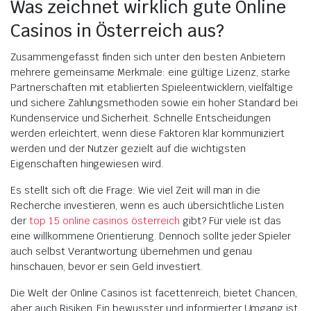
Was zeichnet wirklich gute Online
Casinos in Österreich aus?
Zusammengefasst finden sich unter den besten Anbietern
mehrere gemeinsame Merkmale: eine gültige Lizenz, starke
Partnerschaften mit etablierten Spieleentwicklern, vielfältige
und sichere Zahlungsmethoden sowie ein hoher Standard bei
Kundenservice und Sicherheit. Schnelle Entscheidungen
werden erleichtert, wenn diese Faktoren klar kommuniziert
werden und der Nutzer gezielt auf die wichtigsten
Eigenschaften hingewiesen wird.
Es stellt sich oft die Frage: Wie viel Zeit will man in die
Recherche investieren, wenn es auch übersichtliche Listen
der
top 15 online casinos österreich
gibt? Für viele ist das
eine willkommene Orientierung. Dennoch sollte jeder Spieler
auch selbst Verantwortung übernehmen und genau
hinschauen, bevor er sein Geld investiert.
Die Welt der Online Casinos ist facettenreich, bietet Chancen,
aber auch Risiken. Ein bewusster und informierter Umgang ist