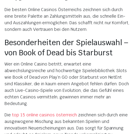
Die besten Online Casinos Österreichs zeichnen sich durch
eine breite Palette an Zahlungsmitteln aus, die schnelle Ein-
und Auszahlungen ermöglichen. Das schafft nicht nur Komfort,
sondern auch Vertrauen bei den Nutzern.
Besonderheiten der Spielauswahl –
von Book of Dead bis Starburst
Wer ein Online Casino betritt, erwartet eine
abwechslungsreiche und hochwertige Spielebibliothek. Slots
wie Book of Dead von Play’n GO oder Starburst von NetEnt
sind Klassiker, die in kaum einem Angebot fehlen dürfen. Doch
auch Live-Casino-Spiele von Evolution, die das Gefühl eines
echten Casinos vermitteln, gewinnen immer mehr an
Bedeutung.
Die
top 15 online casinos österreich
zeichnen sich durch eine
ausgewogene Mischung aus bekannten Spielen und
innovativen Neuerscheinungen aus. Das sorgt für Spannung