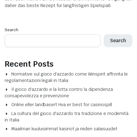
daher das beste Rezept für langfristigen Spielspaß.
Search
Search
Recent Posts
Normative sul gioco d'azzardo come Winspirit affronta le
regolamentazioni legali in Italia
Il gioco d'azzardo e la lotta contro la dipendenza
consapevolezza e prevenzione
Online eller landbasert Hva er best for casinospill
La cultura del gioco d'azzardo tra tradizione e modernità
in Italia
Maailman kuuluisimmat kasinot ja niiden salaisuudet