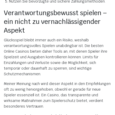
Nutzen Sie bevorzugte und sichere Zahlungsmethoden.
Verantwortungsbewusst spielen –
ein nicht zu vernachlässigender
Aspekt
Glücksspiel bleibt immer auch ein Risiko, weshalb
verantwortungsvolles Spielen unabdingbar ist. Die besten
Online Casinos bieten daher Tools an, mit denen Spieler ihre
Spielzeit und Ausgaben kontrollieren können. Limits für
Einzahlungen und Verluste sowie die Möglichkeit, sich
temporär oder dauerhaft zu sperren, sind wichtige
Schutzmechanismen.
Meiner Meinung nach wird dieser Aspekt in den Empfehlungen
oft zu wenig hervorgehoben, obwohl er gerade für neue
Spieler essenziell ist. Ein Casino, das transparente und
wirksame Maßnahmen zum Spielerschutz bietet, verdient
besonderes Vertrauen.