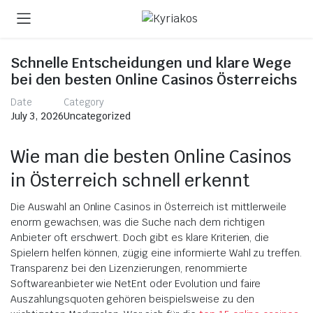
Schnelle Entscheidungen und klare Wege
bei den besten Online Casinos Österreichs
Date
Category
July 3, 2026
Uncategorized
Wie man die besten Online Casinos
in Österreich schnell erkennt
Die Auswahl an Online Casinos in Österreich ist mittlerweile
enorm gewachsen, was die Suche nach dem richtigen
Anbieter oft erschwert. Doch gibt es klare Kriterien, die
Spielern helfen können, zügig eine informierte Wahl zu treffen.
Transparenz bei den Lizenzierungen, renommierte
Softwareanbieter wie NetEnt oder Evolution und faire
Auszahlungsquoten gehören beispielsweise zu den