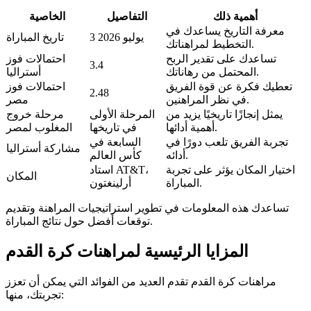
أهمية ذلك
التفاصيل
الخاصية
معرفة التاريخ يساعدك في
3 يوليو 2026
تاريخ المباراة
التخطيط لمراهناتك.
تساعدك على تقدير الربح
احتمالات فوز
3.4
المحتمل من رهاناتك.
أستراليا
تعطيك فكرة عن قوة الفريق
احتمالات فوز
2.48
في نظر المراهنين.
مصر
يمثل إنجازًا تاريخيًا يزيد من
المرحلة الأولى
مرحلة خروج
أهمية أدائها.
في تاريخها
المغلوب لمصر
تجربة الفريق تلعب دورًا في
السابعة في
مشاركة أستراليا
أدائه.
كأس العالم
اختيار المكان يؤثر على تجربة
استاد AT&T،
المكان
المباراة.
أرلينغتون
تساعدك هذه المعلومات في تطوير استراتيجيات المراهنة وتقديم
توقعات أفضل حول نتائج المباراة.
المزايا الرئيسية لمراهنات كرة القدم
مراهنات كرة القدم تقدم العديد من الفوائد التي يمكن أن تعزز
تجربتك، منها: