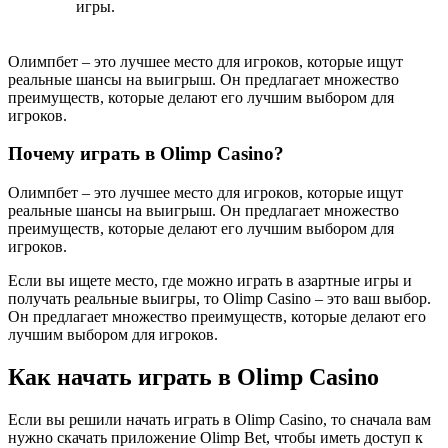
игры.
Олимпбет – это лучшее место для игроков, которые ищут
реальные шансы на выигрыш. Он предлагает множество
преимуществ, которые делают его лучшим выбором для
игроков.
Почему играть в Olimp Casino?
Олимпбет – это лучшее место для игроков, которые ищут
реальные шансы на выигрыш. Он предлагает множество
преимуществ, которые делают его лучшим выбором для
игроков.
Если вы ищете место, где можно играть в азартные игры и
получать реальные выигры, то Olimp Casino – это ваш выбор.
Он предлагает множество преимуществ, которые делают его
лучшим выбором для игроков.
Как начать играть в Olimp Casino
Если вы решили начать играть в Olimp Casino, то сначала вам
нужно скачать приложение Olimp Bet, чтобы иметь доступ к