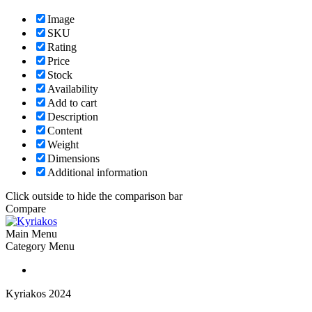
Image
SKU
Rating
Price
Stock
Availability
Add to cart
Description
Content
Weight
Dimensions
Additional information
Click outside to hide the comparison bar
Compare
Main Menu
Category Menu
Kyriakos 2024