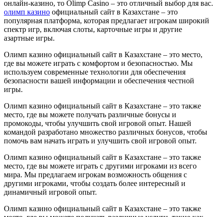
онлайн-казино, то Olimp Casino – это отличный выбор для вас.
олимп казино
официальный сайт в Казахстане – это
популярная платформа, которая предлагает игрокам широкий
спектр игр, включая слоты, карточные игры и другие
азартные игры.
Олимп казино официальный сайт в Казахстане – это место,
где вы можете играть с комфортом и безопасностью. Мы
используем современные технологии для обеспечения
безопасности вашей информации и обеспечения честной
игры.
Олимп казино официальный сайт в Казахстане – это также
место, где вы можете получать различные бонусы и
промокоды, чтобы улучшить свой игровой опыт. Нашей
командой разработано множество различных бонусов, чтобы
помочь вам начать играть и улучшить свой игровой опыт.
Олимп казино официальный сайт в Казахстане – это также
место, где вы можете играть с другими игроками из всего
мира. Мы предлагаем игрокам возможность общения с
другими игроками, чтобы создать более интересный и
динамичный игровой опыт.
Олимп казино официальный сайт в Казахстане – это также