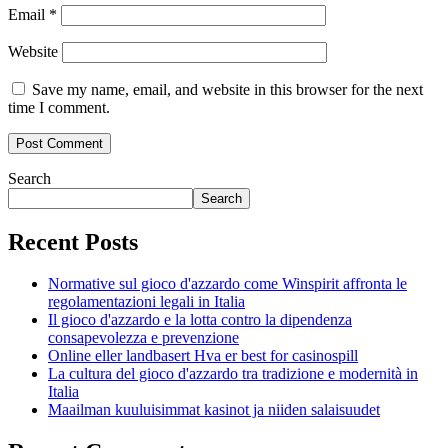
Email
*
Website
Save my name, email, and website in this browser for the next
time I comment.
Search
Search
Recent Posts
Normative sul gioco d'azzardo come Winspirit affronta le
regolamentazioni legali in Italia
Il gioco d'azzardo e la lotta contro la dipendenza
consapevolezza e prevenzione
Online eller landbasert Hva er best for casinospill
La cultura del gioco d'azzardo tra tradizione e modernità in
Italia
Maailman kuuluisimmat kasinot ja niiden salaisuudet