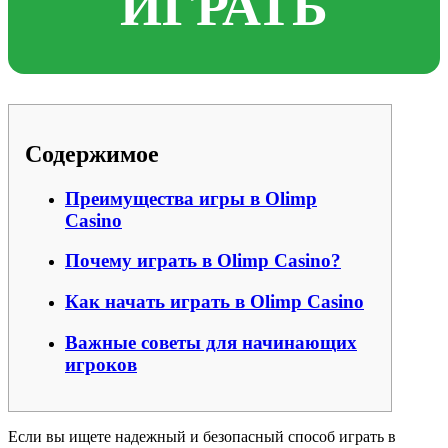
ИГРАТЬ
Содержимое
Преимущества игры в Olimp
Casino
Почему играть в Olimp Casino?
Как начать играть в Olimp Casino
Важные советы для начинающих
игроков
Если вы ищете надежный и безопасный способ играть в