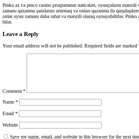
Pinko az və pinco casino proqramının nəticələri, oyunçuların mənzili 
zamanı qazanma şanslarını artırmaq və onları qazanma ilə qarşılaşdır
onlar oyun zamanı daha rahat və mənzili olaraq oynayabilirlər. Pinko 
bilər.
Leave a Reply
Your email address will not be published.
Required fields are marked
Comment
*
Name
*
Email
*
Website
Save my name, email, and website in this browser for the next ti