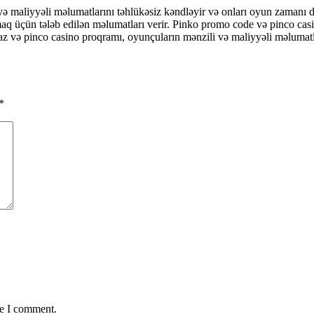
və maliyyəli məlumatlarını təhlükəsiz kəndləyir və onları oyun zamanı 
maq üçün tələb edilən məlumatları verir. Pinko promo code və pinco ca
az və pinco casino proqramı, oyunçuların mənzili və maliyyəli məlumatl
*
me I comment.