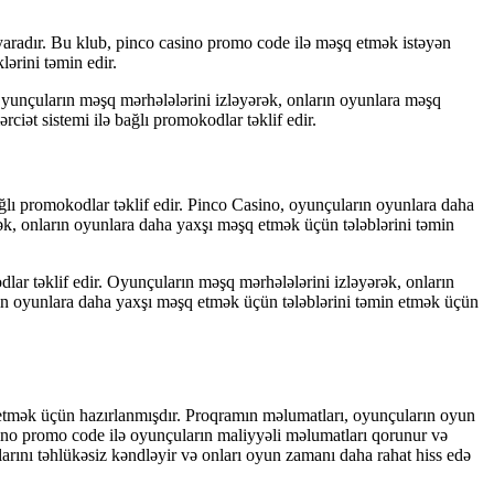
aradır. Bu klub, pinco casino promo code ilə məşq etmək istəyən
ərini təmin edir.
Oyunçuların məşq mərhələlərini izləyərək, onların oyunlara məşq
iət sistemi ilə bağlı promokodlar təklif edir.
ğlı promokodlar təklif edir. Pinco Casino, oyunçuların oyunlara daha
ək, onların oyunlara daha yaxşı məşq etmək üçün tələblərini təmin
ar təklif edir. Oyunçuların məşq mərhələlərini izləyərək, onların
rın oyunlara daha yaxşı məşq etmək üçün tələblərini təmin etmək üçün
n etmək üçün hazırlanmışdır. Proqramın məlumatları, oyunçuların oyun
sino promo code ilə oyunçuların maliyyəli məlumatları qorunur və
arını təhlükəsiz kəndləyir və onları oyun zamanı daha rahat hiss edə