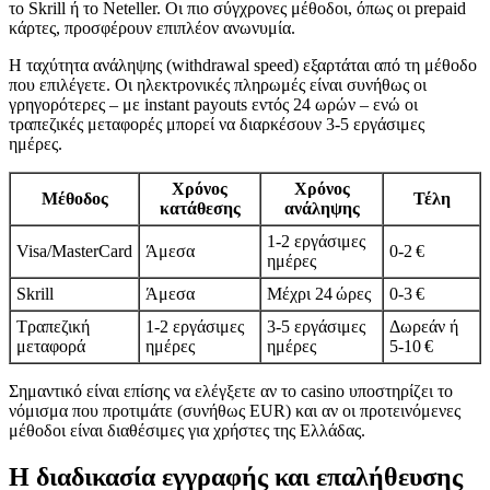
το Skrill ή το Neteller. Οι πιο σύγχρονες μέθοδοι, όπως οι prepaid
κάρτες, προσφέρουν επιπλέον ανωνυμία.
Η ταχύτητα ανάληψης (withdrawal speed) εξαρτάται από τη μέθοδο
που επιλέγετε. Οι ηλεκτρονικές πληρωμές είναι συνήθως οι
γρηγορότερες – με instant payouts εντός 24 ωρών – ενώ οι
τραπεζικές μεταφορές μπορεί να διαρκέσουν 3‑5 εργάσιμες
ημέρες.
Χρόνος
Χρόνος
Μέθοδος
Τέλη
κατάθεσης
ανάληψης
1‑2 εργάσιμες
Visa/MasterCard
Άμεσα
0‑2 €
ημέρες
Skrill
Άμεσα
Μέχρι 24 ώρες
0‑3 €
Τραπεζική
1‑2 εργάσιμες
3‑5 εργάσιμες
Δωρεάν ή
μεταφορά
ημέρες
ημέρες
5‑10 €
Σημαντικό είναι επίσης να ελέγξετε αν το casino υποστηρίζει το
νόμισμα που προτιμάτε (συνήθως EUR) και αν οι προτεινόμενες
μέθοδοι είναι διαθέσιμες για χρήστες της Ελλάδας.
Η διαδικασία εγγραφής και επαλήθευσης