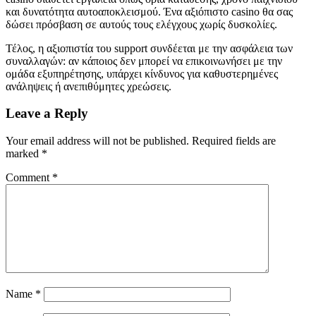
και δυνατότητα αυτοαποκλεισμού. Ένα αξιόπιστο casino θα σας
δώσει πρόσβαση σε αυτούς τους ελέγχους χωρίς δυσκολίες.
Τέλος, η αξιοπιστία του support συνδέεται με την ασφάλεια των
συναλλαγών: αν κάποιος δεν μπορεί να επικοινωνήσει με την
ομάδα εξυπηρέτησης, υπάρχει κίνδυνος για καθυστερημένες
ανάληψεις ή ανεπιθύμητες χρεώσεις.
Leave a Reply
Your email address will not be published.
Required fields are
marked
*
Comment
*
Name
*