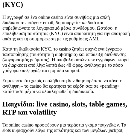
(KYC)
Η εγγραφή σε ένα online casino είναι συνήθως μια απλή
διαδικασία: εισάγετε email, δημιουργείτε κωδικό και
επιβεβαιώνετε το λογαριασμό μέσω συνδέσμου. Ωστόσο, η
επαλήθευση ταυτότητας (KYC) είναι απαραίτητη για την αποτροπή
απάτης και τη συμμόρφωση με τις ρυθμίσεις AML.
Κατά τη διαδικασία KYC, το casino ζητάει συχνά ένα έγγραφο
ταυτοποίησης (ταυτότητα ή διαβατήριο) και απόδειξη διεύθυνσης
(λογαριασμός ρεύματος). Η υποβολή αυτών των εγγράφων μπορεί
να διαρκέσει από λίγα λεπτά έως 48 ώρες, ανάλογα με το πόσο
γρήγορα επεξεργάζεται η ομάδα support.
Σημειώστε ότι χωρίς επαλήθευση δεν θα μπορέσετε να κάνετε
ανάληψη – το casino θα κρατήσει τα κέρδη σας σε «pending»
κατάσταση μέχρι να ολοκληρωθεί η διαδικασία.
Παιχνίδια: live casino, slots, table games,
RTP και volatility
Τα online casino προσφέρουν μια τεράστια γκάμα παιχνιδιών. Τα
slots κυριαρχούν λόγω της απλότητας και των μεγάλων jackpot,