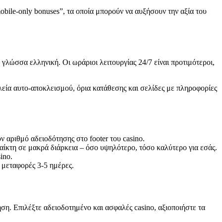
obile‑only bonuses”, τα οποία μπορούν να αυξήσουν την αξία του
 γλώσσα ελληνική. Οι ωράριοι λειτουργίας 24/7 είναι προτιμότεροι,
λεία αυτο‑αποκλεισμού, όρια κατάθεσης και σελίδες με πληροφορίες
 αριθμό αδειοδότησης στο footer του casino.
παίκτη σε μακρά διάρκεια – όσο υψηλότερο, τόσο καλύτερο για εσάς.
ino.
ς μεταφορές 3‑5 ημέρες.
ση. Επιλέξτε αδειοδοτημένο και ασφαλές casino, αξιοποιήστε τα