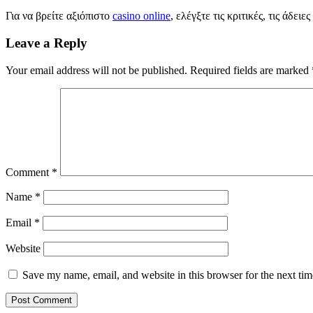
Για να βρείτε αξιόπιστο
casino online
, ελέγξτε τις κριτικές, τις άδε
Leave a Reply
Your email address will not be published.
Required fields are marked
Comment
*
Name
*
Email
*
Website
Save my name, email, and website in this browser for the next ti