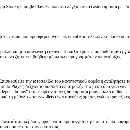
 Store ή Google Play. Επιπλέον, ελέγξτε αν το casino προσφέρει “m
στε casino που προσφέρει live chat, email και τηλεφωνική βοήθεια με
 αλλά και μια κοινωνική ευθύνη. Τα καλύτερα casino διαθέτουν εργα
στάσετε να ζητήσετε βοήθεια μέσω των προγραμμάτων υποστήριξης.
πισκεφθείτε την ιστοσελίδα του κανονιστικού φορέα ή αναζητήστε τον
rn to Player) δείχνει το ποσοστό επιστροφής στο μέσο όρο για έναν 
‑deposit bonus” ή τις δωρεάν σπίνες που προσφέρουν πολλά online cas
από τη μέθοδο – τα e‑wallets είναι συνήθως άμεσα, ενώ οι τραπεζικέ
ι δυνατότητα κέρδους, αρκεί να το προσεγγίσετε με σωστή πληροφόρη
 όρια που θέτετε στον εαυτό σας.