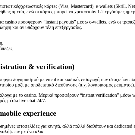
ωτικές/χρεωστικές κάρτες (Visa, Mastercard), e‑wallets (Skrill, Netel
υνήθως άμεσα, ενώ οι κάρτες μπορεί να χρειαστούν 1‑2 εργάσιμες ημέρ
στα casino προσφέρουν “instant payouts” μέσω e‑wallets, ενώ οι τραπ
άληψη και αν υπάρχουν τέλη επεξεργασίας.
η.
άπεζες.
stration & verification)
μιουργία λογαριασμού με email και κωδικό, εισαγωγή των στοιχείων 
τηρίου μαζί με αποδεικτικό διεύθυνσης (π.χ. λογαριασμός ρεύματος).
άλογα με το casino. Μερικά προσφέρουν “instant verification” μέσω 
ές μέσω live chat 24/7.
mobile experience
ημένες ιστοσελίδες για κινητά, αλλά πολλά διαθέτουν και dedicated
αναλήψεων με ένα κλικ.