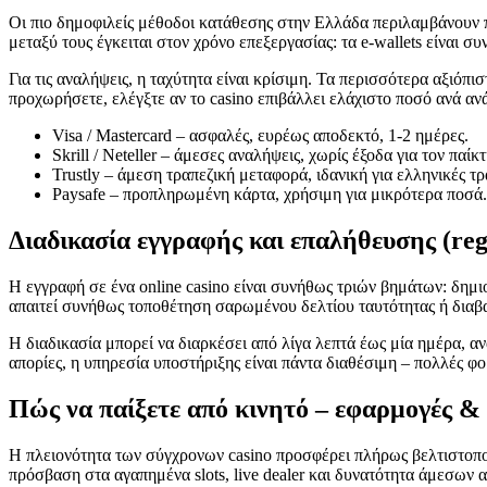
Οι πιο δημοφιλείς μέθοδοι κατάθεσης στην Ελλάδα περιλαμβάνουν πιστ
μεταξύ τους έγκειται στον χρόνο επεξεργασίας: τα e‑wallets είναι σ
Για τις αναλήψεις, η ταχύτητα είναι κρίσιμη. Τα περισσότερα αξιόπι
προχωρήσετε, ελέγξτε αν το casino επιβάλλει ελάχιστο ποσό ανά αν
Visa / Mastercard – ασφαλές, ευρέως αποδεκτό, 1‑2 ημέρες.
Skrill / Neteller – άμεσες αναλήψεις, χωρίς έξοδα για τον παίκτ
Trustly – άμεση τραπεζική μεταφορά, ιδανική για ελληνικές τρ
Paysafe – προπληρωμένη κάρτα, χρήσιμη για μικρότερα ποσά.
Διαδικασία εγγραφής και επαλήθευσης (regi
Η εγγραφή σε ένα online casino είναι συνήθως τριών βημάτων: δη
απαιτεί συνήθως τοποθέτηση σαρωμένου δελτίου ταυτότητας ή διαβα
Η διαδικασία μπορεί να διαρκέσει από λίγα λεπτά έως μία ημέρα, αν
απορίες, η υπηρεσία υποστήριξης είναι πάντα διαθέσιμη – πολλές φορ
Πώς να παίξετε από κινητό – εφαρμογές & 
Η πλειονότητα των σύγχρονων casino προσφέρει πλήρως βελτιστοποι
πρόσβαση στα αγαπημένα slots, live dealer και δυνατότητα άμεσων 