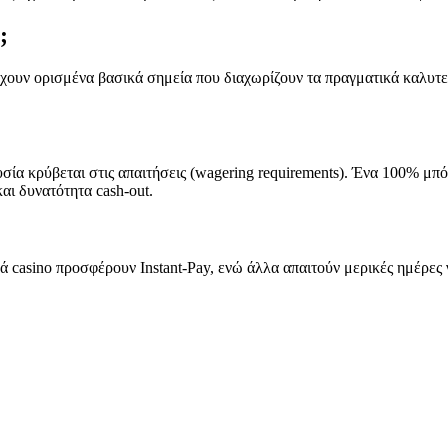
;
ρχουν ορισμένα βασικά σημεία που διαχωρίζουν τα πραγματικά καλυτερ
σία κρύβεται στις απαιτήσεις (wagering requirements). Ένα 100% μπ
αι δυνατότητα cash‑out.
 casino προσφέρουν Instant‑Pay, ενώ άλλα απαιτούν μερικές ημέρες γ