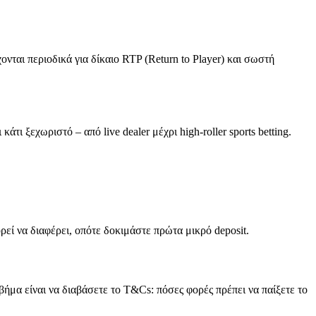
ται περιοδικά για δίκαιο RTP (Return to Player) και σωστή
 ξεχωριστό – από live dealer μέχρι high‑roller sports betting.
εί να διαφέρει, οπότε δοκιμάστε πρώτα μικρό deposit.
ήμα είναι να διαβάσετε το T&Cs: πόσες φορές πρέπει να παίξετε το