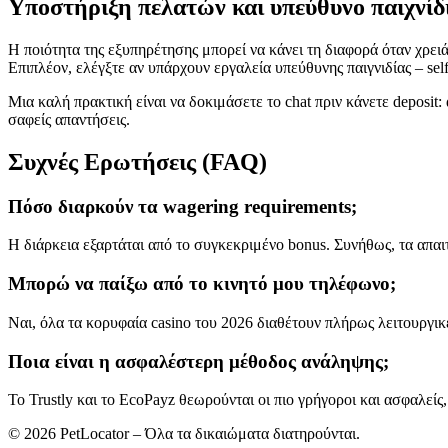
Υποστήριξη πελατών και υπεύθυνο παιχνίδ
Η ποιότητα της εξυπηρέτησης μπορεί να κάνει τη διαφορά όταν χρει
Επιπλέον, ελέγξτε αν υπάρχουν εργαλεία υπεύθυνης παιγνιδίας – self
Μια καλή πρακτική είναι να δοκιμάσετε το chat πριν κάνετε deposit
σαφείς απαντήσεις.
Συχνές Ερωτήσεις (FAQ)
Πόσο διαρκούν τα wagering requirements;
Η διάρκεια εξαρτάται από το συγκεκριμένο bonus. Συνήθως, τα απα
Μπορώ να παίξω από το κινητό μου τηλέφωνο;
Ναι, όλα τα κορυφαία casino του 2026 διαθέτουν πλήρως λειτουργι
Ποια είναι η ασφαλέστερη μέθοδος ανάληψης;
Το Trustly και το EcoPayz θεωρούνται οι πιο γρήγοροι και ασφαλείς
© 2026 PetLocator – Όλα τα δικαιώματα διατηρούνται.