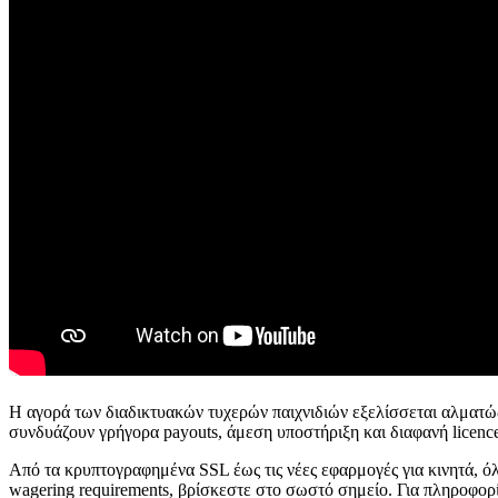
Η αγορά των διαδικτυακών τυχερών παιχνιδιών εξελίσσεται αλματώδ
συνδυάζουν γρήγορα payouts, άμεση υποστήριξη και διαφανή licence
Από τα κρυπτογραφημένα SSL έως τις νέες εφαρμογές για κινητά, όλ
wagering requirements, βρίσκεστε στο σωστό σημείο. Για πληροφορί