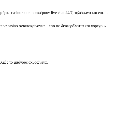
ήστε casino που προσφέρουν live chat 24/7, τηλέφωνο και email.
λύτερα casino ανταποκρίνονται μέσα σε δευτερόλεπτα και παρέχουν
λλιώς το μπόνους ακυρώνεται.