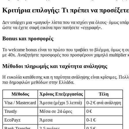
Κριτήρια επιλογής: Τι πρέπει να προσέξετε
Δεν υπάρχει μια «μαγική» λίστα που να ισχύει για όλους· όμως υπά
ώστε να έχετε σαφή εικόνα πριν πατήσετε «εγγραφή».
Bonus και προσφορές
Το welcome bonus είναι το πρώτο που τραβάει το βλέμμα, όμως η ου
με 40x. Αναζητήστε προσφορές που προσφέρουν χαμηλό multiplier κ
Μέθοδοι πληρωμής και ταχύτητα ανάληψης
Η ευκολία κατάθεσης και η ταχύτητα ανάληψης είναι κρίσιμες. Πολλά
πιο δημοφιλών μεθόδων στην Ελλάδα.
Μέθοδος
Χρόνος Επεξεργασίας
Τέλη
Visa / Mastercard
Άμεσα (μέχρι 5 λεπτά)
0‑2 € ανά ανάληψη
Trustly
Μέσα σε 24 ώρες
0 €
EcoPayz
Άμεσα
0‑1 €
Bank Transfer
2‑5 ημέρες
0‑5 €