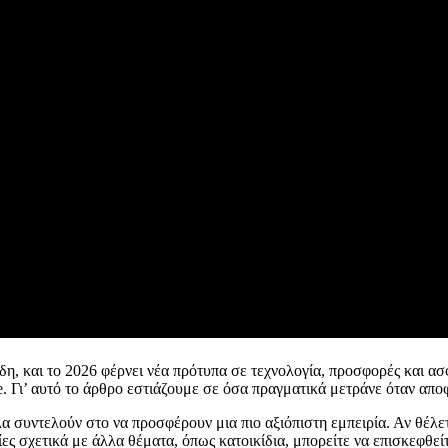
η, και το 2026 φέρνει νέα πρότυπα σε τεχνολογία, προσφορές και α
. Γι’ αυτό το άρθρο εστιάζουμε σε όσα πραγματικά μετράνε όταν αποφ
α συντελούν στο να προσφέρουν μια πιο αξιόπιστη εμπειρία. Αν θέλε
ες σχετικά με άλλα θέματα, όπως κατοικίδια, μπορείτε να επισκεφθεί