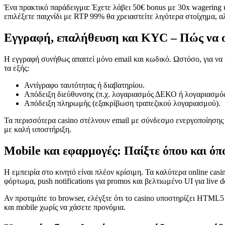
Ένα πρακτικό παράδειγμα: Έχετε λάβει 50€ bonus με 30x wagering κ
επιλέξετε παιχνίδι με RTP 99% θα χρειαστείτε λιγότερα στοίχημα, 
Εγγραφή, επαλήθευση και KYC – Πώς να ο
Η εγγραφή συνήθως απαιτεί μόνο email και κωδικό. Ωστόσο, για ν
τα εξής:
Αντίγραφο ταυτότητας ή διαβατηρίου.
Απόδειξη διεύθυνσης (π.χ. λογαριασμός ΔΕΚΟ ή λογαριασμό
Απόδειξη πληρωμής (εξακρίβωση τραπεζικού λογαριασμού).
Τα περισσότερα casino στέλνουν email με σύνδεσμο ενεργοποίησης
με καλή υποστήριξη.
Mobile και εφαρμογές: Παίξτε όπου και όπ
Η εμπειρία στο κινητό είναι πλέον κρίσιμη. Τα καλύτερα online ca
φόρτωμα, push notifications για promos και βελτιωμένο UI για live de
Αν προτιμάτε το browser, ελέγξτε ότι το casino υποστηρίζει HTML5 
και mobile χωρίς να χάσετε προνόμια.