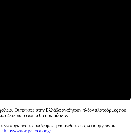
σφάλεια. Οι παίκτες στην Ελλάδα αναζητούν πλέον πλατφόρμες που
ασίζετε ποιο casino θα δοκιμάσετε.
τε να συγκρίνετε προσφορές ή να μάθετε πώς λειτουργούν τα
τε
https://www.petlocator.gr
.