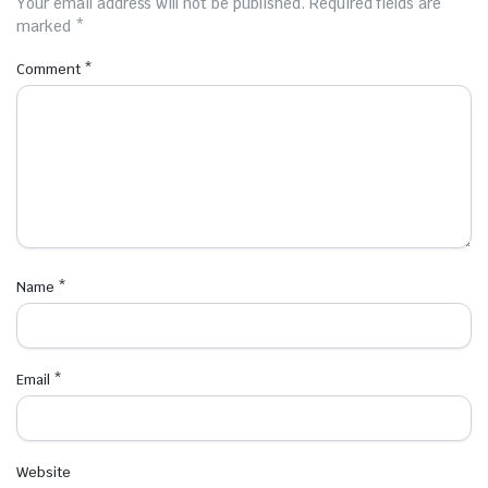
Your email address will not be published.
Required fields are
marked
*
Comment
*
Name
*
Email
*
Website