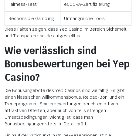
Fairness-Test
eCOGRA-Zertifizierung
Responsible Gambling
Umfangreiche Tools
Diese Fakten zeigen, dass Yep Casino im Bereich Sicherheit
und Transparenz solide aufgestellt ist.
Wie verlässlich sind
Bonusbewertungen bei Yep
Casino?
Die Bonusangebote des Yep Casinos sind vielfältig: Es gibt
einen klassischen Willkommensbonus, Reload-Boni und ein
Treueprogramm. Spielerbewertungen berichten oft von
attraktiven Offerten, aber auch von teils strengen
Umsatzbedingungen. Wichtig ist, dass man
Bonusbedingungen stets im Detail prüft.
Ein häufiger Kritikpunkt in Online-Rezensionen ist die