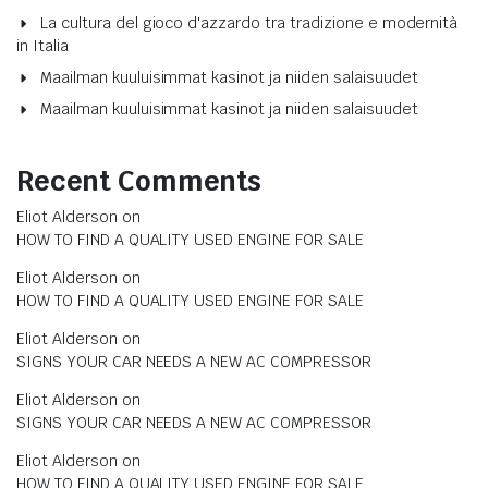
La cultura del gioco d'azzardo tra tradizione e modernità
in Italia
Maailman kuuluisimmat kasinot ja niiden salaisuudet
Maailman kuuluisimmat kasinot ja niiden salaisuudet
Recent Comments
Eliot Alderson
on
HOW TO FIND A QUALITY USED ENGINE FOR SALE
Eliot Alderson
on
HOW TO FIND A QUALITY USED ENGINE FOR SALE
Eliot Alderson
on
SIGNS YOUR CAR NEEDS A NEW AC COMPRESSOR
Eliot Alderson
on
SIGNS YOUR CAR NEEDS A NEW AC COMPRESSOR
Eliot Alderson
on
HOW TO FIND A QUALITY USED ENGINE FOR SALE