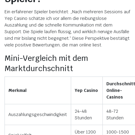
Ein erfahrener Spieler berichtet: „Nach mehreren Sessions auf
Yep Casino schätze ich vor allem die reibungslose
Auszahlung und die schnelle Kommunikation mit dem
Support. Die Spiele laufen flüssig, und wirklich nervige Ausfälle
sind mir bislang nicht begegnet.“ Diese Perspektive bestätigt
viele positive Bewertungen, die man online liest.
Mini-Vergleich mit dem
Marktdurchschnitt
Durchschnit
Merkmal
Yep Casino
Online-
Casinos
24-48
48-72
Auszahlungsgeschwindigkeit
Stunden
Stunden
Über 1200
1000-1500