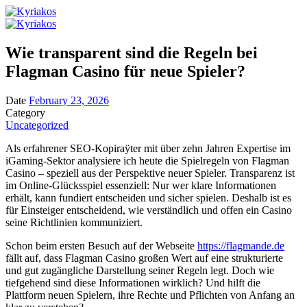
Wie transparent sind die Regeln bei
Flagman Casino für neue Spieler?
Date
February 23, 2026
Category
Uncategorized
Als erfahrener SEO-Kopiraÿter mit über zehn Jahren Expertise im
iGaming-Sektor analysiere ich heute die Spielregeln von Flagman
Casino – speziell aus der Perspektive neuer Spieler. Transparenz ist
im Online-Glücksspiel essenziell: Nur wer klare Informationen
erhält, kann fundiert entscheiden und sicher spielen. Deshalb ist es
für Einsteiger entscheidend, wie verständlich und offen ein Casino
seine Richtlinien kommuniziert.
Schon beim ersten Besuch auf der Webseite
https://flagmande.de
fällt auf, dass Flagman Casino großen Wert auf eine strukturierte
und gut zugängliche Darstellung seiner Regeln legt. Doch wie
tiefgehend sind diese Informationen wirklich? Und hilft die
Plattform neuen Spielern, ihre Rechte und Pflichten von Anfang an