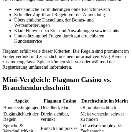
Verständliche Formulierungen ohne Fachchinesisch
Schneller Zugriff auf Regeln vor der Anmeldung
Übersichtliche Darstellung der Bonus- und
Wettanforderungen
Klare Hinweise zu Ein- und Auszahlungen sowie Limits
Unterstützung bei Fragen durch gut erreichbaren
Kundenservice
Flagman erfüllt viele dieser Kriterien. Die Regeln sind prominent im
Footer verlinkt und zusätzlich in einem informativen FAQ-Bereich
zusammengefasst. Spieler können sich vor oder während der
Registrierung umfassend informieren.
Mini-Vergleich: Flagman Casino vs.
Branchendurchschnitt
Aspekt
Flagman Casino
Durchschnitt im Markt
Bonusbedingungen
Detailliert, klar
Oft unübersichtlich
Zugänglichkeit der
Direkt sichtbar,
Meist versteckt, schwer
Regeln
verlinkt
zu finden
Sprache &
Teilweise komplex, viel
Einfach und präzise
Verständlichkeit
Fachsprache