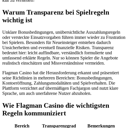
klar zu verstehen?
Warum Transparenz bei Spielregeln
wichtig ist
Unklare Bonusbedingungen, unübersichtliche Auszahlungsregeln
oder versteckte Einsatzvorgaben führen immer wieder zu Frustration
bei Spielern. Besonders für Neueinsteiger entstehen dadurch
Unsicherheiten und eventuell finanzielle Risiken. Transparenz
bedeutet hier: leicht auffindbare, verständlich formulierte und
umfassend erklärte Regeln. Nur so können Spieler die Angebote
realistisch einschätzen und Missverständnisse vermeiden.
Flagman Casino hat die Herausforderung erkannt und präsentiert
seine Richtlinien in mehreren Bereichen: Bonusbedingungen,
Kontoeröffnung, Zahlungsmodalitäten und Spielverhalten. Die
Plattform verzichtet auf übermäßigen Fachjargon und nutzt klare
Sprache, um auch unerfahrene Nutzer abzuholen.
Wie Flagman Casino die wichtigsten
Regeln kommuniziert
Bereich
Transparenzgrad
Bemerkungen