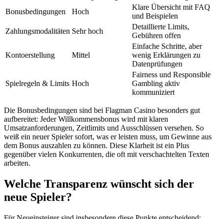
Klare Übersicht mit FAQ
Bonusbedingungen
Hoch
und Beispielen
Detaillierte Limits,
Zahlungsmodalitäten
Sehr hoch
Gebühren offen
Einfache Schritte, aber
Kontoerstellung
Mittel
wenig Erklärungen zu
Datenprüfungen
Fairness und Responsible
Spielregeln & Limits
Hoch
Gambling aktiv
kommuniziert
Die Bonusbedingungen sind bei Flagman Casino besonders gut
aufbereitet: Jeder Willkommensbonus wird mit klaren
Umsatzanforderungen, Zeitlimits und Ausschlüssen versehen. So
weiß ein neuer Spieler sofort, was er leisten muss, um Gewinne aus
dem Bonus auszahlen zu können. Diese Klarheit ist ein Plus
gegenüber vielen Konkurrenten, die oft mit verschachtelten Texten
arbeiten.
Welche Transparenz wünscht sich der
neue Spieler?
Für Neueinsteiger sind insbesondere diese Punkte entscheidend: