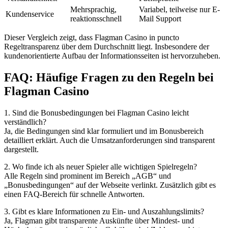
Mehrsprachig,
Variabel, teilweise nur E-
Kundenservice
reaktionsschnell
Mail Support
Dieser Vergleich zeigt, dass Flagman Casino in puncto
Regeltransparenz über dem Durchschnitt liegt. Insbesondere der
kundenorientierte Aufbau der Informationsseiten ist hervorzuheben.
FAQ: Häufige Fragen zu den Regeln bei
Flagman Casino
1. Sind die Bonusbedingungen bei Flagman Casino leicht
verständlich?
Ja, die Bedingungen sind klar formuliert und im Bonusbereich
detailliert erklärt. Auch die Umsatzanforderungen sind transparent
dargestellt.
2. Wo finde ich als neuer Spieler alle wichtigen Spielregeln?
Alle Regeln sind prominent im Bereich „AGB“ und
„Bonusbedingungen“ auf der Webseite verlinkt. Zusätzlich gibt es
einen FAQ-Bereich für schnelle Antworten.
3. Gibt es klare Informationen zu Ein- und Auszahlungslimits?
Ja, Flagman gibt transparente Auskünfte über Mindest- und