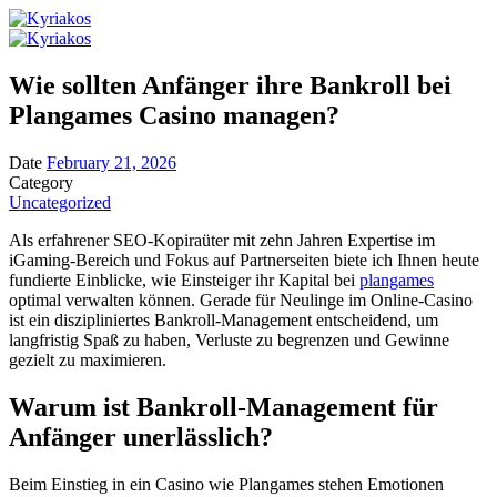
Wie sollten Anfänger ihre Bankroll bei
Plangames Casino managen?
Date
February 21, 2026
Category
Uncategorized
Als erfahrener SEO-Kopiraüter mit zehn Jahren Expertise im
iGaming-Bereich und Fokus auf Partnerseiten biete ich Ihnen heute
fundierte Einblicke, wie Einsteiger ihr Kapital bei
plangames
optimal verwalten können. Gerade für Neulinge im Online-Casino
ist ein diszipliniertes Bankroll-Management entscheidend, um
langfristig Spaß zu haben, Verluste zu begrenzen und Gewinne
gezielt zu maximieren.
Warum ist Bankroll-Management für
Anfänger unerlässlich?
Beim Einstieg in ein Casino wie Plangames stehen Emotionen