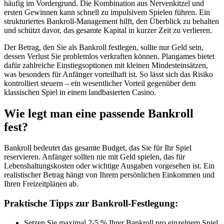
häufig im Vordergrund. Die Kombination aus Nervenkitzel und
ersten Gewinnen kann schnell zu impulsivem Spielen führen. Ein
strukturiertes Bankroll-Management hilft, den Überblick zu behalten
und schützt davor, das gesamte Kapital in kurzer Zeit zu verlieren.
Der Betrag, den Sie als Bankroll festlegen, sollte nur Geld sein,
dessen Verlust Sie problemlos verkraften können. Plangames bietet
dafür zahlreiche Einstiegsoptionen mit kleinen Mindesteinsätzen,
was besonders für Anfänger vorteilhaft ist. So lässt sich das Risiko
kontrolliert steuern – ein wesentlicher Vorteil gegenüber dem
klassischen Spiel in einem landbasierten Casino.
Wie legt man eine passende Bankroll
fest?
Bankroll bedeutet das gesamte Budget, das Sie für Ihr Spiel
reservieren. Anfänger sollten nie mit Geld spielen, das für
Lebenshaltungskosten oder wichtige Ausgaben vorgesehen ist. Ein
realistischer Betrag hängt von Ihrem persönlichen Einkommen und
Ihren Freizeitplänen ab.
Praktische Tipps zur Bankroll-Festlegung:
Setzen Sie maximal 2-5 % Ihrer Bankroll pro einzelnem Spiel