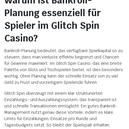
Warum ist Bankroll-
Planung essenziell für
Spieler im Glitch Spin
Casino?
Bankroll-Planung bedeutet, das verfügbare Spielkapital so zu
steuern, dass man Verluste effektiv begrenzt und Chancen
für Gewinne maximiert. Im Glitch Spin Casino, das eine breite
Palette von Slots und Tischspielen bietet, ist dies besonders
wichtig. Ohne Planung kann der schnelle Einsatz von zu viel
Geld zu Frust und vorzeitigem Spielende führen.
Glitch Spin überzeugt mit einem klar strukturierten
Einzahlungs- und Auszahlungssystem, das transparent ist
und schnelle Transaktionen ermöglicht. Ein gutes Bankroll-
Management nutzt genau diese Vorteile, indem es klare
Limits für Einzahlungen, Einsätze pro Runde und
Tagesbudgets setzt. So bleibt der Spielspaß erhalten,