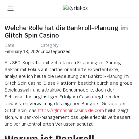
Welche Rolle hat die Bankroll-Planung im
Glitch Spin Casino
Date
Category
February 18, 2026
Uncategorized
Als SEO-Kopiräter mit zehn Jahren Erfahrung im iGaming-
Sektor mit Fokus auf partnerorientierte Expertentexte,
analysiere ich heute die Bedeutung der Bankroll-Planung im
Glitch Spin Casino. Diese Plattform besticht durch eine große
Spielauswahl und attraktive Bonusmodelle, doch der
Schlüssel für langfristigen Erfolg im Casino liegt bei der
bewussten Verwaltung des eigenen Budgets. Gerade bei
Glitch Spin, das
https://glitchspincasino.de.com
heißt, zeigt
sich, wie Bankroll-Management das Spielerlebnis verbessert
und vor unkontrollierten Verlusten schützt.