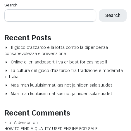
Search
Search
Recent Posts
Il gioco d'azzardo e la lotta contro la dipendenza
consapevolezza e prevenzione
Online eller landbasert Hva er best for casinospill
La cultura del gioco d'azzardo tra tradizione e modernità
in Italia
Maailman kuuluisimmat kasinot ja niiden salaisuudet
Maailman kuuluisimmat kasinot ja niiden salaisuudet
Recent Comments
Eliot Alderson
on
HOW TO FIND A QUALITY USED ENGINE FOR SALE