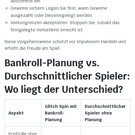
Abschnitte ein.
Gewinne sichern: Legen Sie fest, wann Gewinne
ausgezahlt oder beiseitegelegt werden.
Verlustgrenzen akzeptieren: Stoppen Sie, sobald das
festgelegte Verlustlimit erreicht ist.
Diese Vorgehensweise schützt vor impulsivem Handeln und
erhöht die Freude am Spiel.
Bankroll-Planung vs.
Durchschnittlicher Spieler:
Wo liegt der Unterschied?
Glitch Spin mit
Durchschnittlicher
Aspekt
Bankroll-
Spieler ohne
Planung
Planung
Kontrolle über