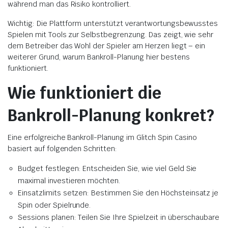
während man das Risiko kontrolliert.
Wichtig: Die Plattform unterstützt verantwortungsbewusstes
Spielen mit Tools zur Selbstbegrenzung. Das zeigt, wie sehr
dem Betreiber das Wohl der Spieler am Herzen liegt – ein
weiterer Grund, warum Bankroll-Planung hier bestens
funktioniert.
Wie funktioniert die
Bankroll-Planung konkret?
Eine erfolgreiche Bankroll-Planung im Glitch Spin Casino
basiert auf folgenden Schritten:
Budget festlegen: Entscheiden Sie, wie viel Geld Sie
maximal investieren möchten.
Einsatzlimits setzen: Bestimmen Sie den Höchsteinsatz je
Spin oder Spielrunde.
Sessions planen: Teilen Sie Ihre Spielzeit in überschaubare