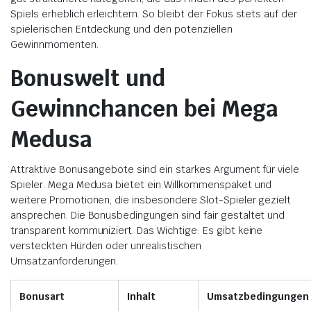
Spiels erheblich erleichtern. So bleibt der Fokus stets auf der
spielerischen Entdeckung und den potenziellen
Gewinnmomenten.
Bonuswelt und
Gewinnchancen bei Mega
Medusa
Attraktive Bonusangebote sind ein starkes Argument für viele
Spieler. Mega Medusa bietet ein Willkommenspaket und
weitere Promotionen, die insbesondere Slot-Spieler gezielt
ansprechen. Die Bonusbedingungen sind fair gestaltet und
transparent kommuniziert. Das Wichtige: Es gibt keine
versteckten Hürden oder unrealistischen
Umsatzanforderungen.
Bonusart
Inhalt
Umsatzbedingungen