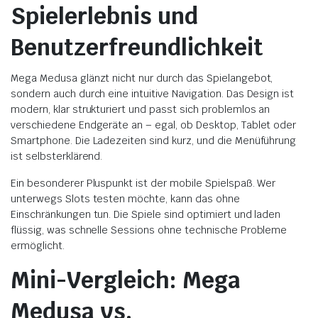
Spielerlebnis und
Benutzerfreundlichkeit
Mega Medusa glänzt nicht nur durch das Spielangebot,
sondern auch durch eine intuitive Navigation. Das Design ist
modern, klar strukturiert und passt sich problemlos an
verschiedene Endgeräte an – egal, ob Desktop, Tablet oder
Smartphone. Die Ladezeiten sind kurz, und die Menüführung
ist selbsterklärend.
Ein besonderer Pluspunkt ist der mobile Spielspaß. Wer
unterwegs Slots testen möchte, kann das ohne
Einschränkungen tun. Die Spiele sind optimiert und laden
flüssig, was schnelle Sessions ohne technische Probleme
ermöglicht.
Mini-Vergleich: Mega
Medusa vs.