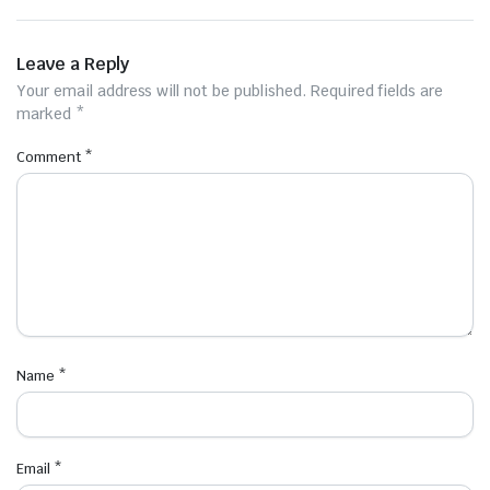
Leave a Reply
Your email address will not be published.
Required fields are
marked
*
Comment
*
Name
*
Email
*