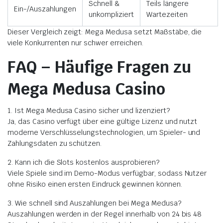
Schnell &
Teils längere
Ein-/Auszahlungen
unkompliziert
Wartezeiten
Dieser Vergleich zeigt: Mega Medusa setzt Maßstäbe, die
viele Konkurrenten nur schwer erreichen.
FAQ – Häufige Fragen zu
Mega Medusa Casino
1. Ist Mega Medusa Casino sicher und lizenziert?
Ja, das Casino verfügt über eine gültige Lizenz und nutzt
moderne Verschlüsselungstechnologien, um Spieler- und
Zahlungsdaten zu schützen.
2. Kann ich die Slots kostenlos ausprobieren?
Viele Spiele sind im Demo-Modus verfügbar, sodass Nutzer
ohne Risiko einen ersten Eindruck gewinnen können.
3. Wie schnell sind Auszahlungen bei Mega Medusa?
Auszahlungen werden in der Regel innerhalb von 24 bis 48