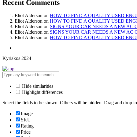
Recent Comments
Eliot Alderson
on
HOW TO FIND A QUALITY USED ENG
Eliot Alderson
on
HOW TO FIND A QUALITY USED ENG
Eliot Alderson
on
SIGNS YOUR CAR NEEDS A NEW AC
Eliot Alderson
on
SIGNS YOUR CAR NEEDS A NEW AC
Eliot Alderson
on
HOW TO FIND A QUALITY USED ENG
Kyriakos 2024
Hide similarities
Highlight differences
Select the fields to be shown. Others will be hidden. Drag and drop to
Image
SKU
Rating
Price