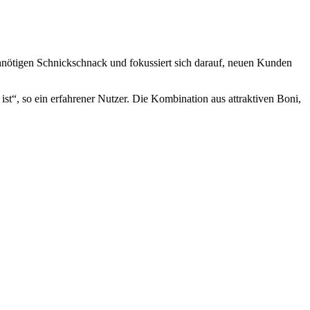
 unnötigen Schnickschnack und fokussiert sich darauf, neuen Kunden
 ist“, so ein erfahrener Nutzer. Die Kombination aus attraktiven Boni,