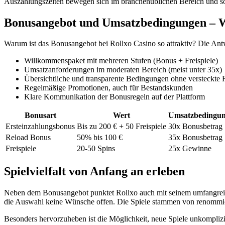
Auszahlungszeiten bewegen sich im branchenüblichen Bereich und sor
Bonusangebot und Umsatzbedingungen – W
Warum ist das Bonusangebot bei Rollxo Casino so attraktiv? Die Ant
Willkommenspaket mit mehreren Stufen (Bonus + Freispiele)
Umsatzanforderungen im moderaten Bereich (meist unter 35x)
Übersichtliche und transparente Bedingungen ohne versteckte 
Regelmäßige Promotionen, auch für Bestandskunden
Klare Kommunikation der Bonusregeln auf der Plattform
Bonusart
Wert
Umsatzbedingu
Ersteinzahlungsbonus
Bis zu 200 € + 50 Freispiele
30x Bonusbetrag
Reload Bonus
50% bis 100 €
35x Bonusbetrag
Freispiele
20-50 Spins
25x Gewinne
Spielvielfalt von Anfang an erleben
Neben dem Bonusangebot punktet Rollxo auch mit seinem umfangreich
die Auswahl keine Wünsche offen. Die Spiele stammen von renommier
Besonders hervorzuheben ist die Möglichkeit, neue Spiele unkomplizi