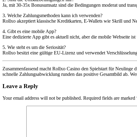
Ja, mit 30-35x Bonusumsatz sind die Bedingungen moderat und transpar
3. Welche Zahlungsmethoden kann ich verwenden?
Rollxo akzeptiert klassische Kreditkarten, E-Wallets wie Skrill und 
4. Gibt es eine mobile App?
Eine dedizierte App gibt es aktuell nicht, aber die mobile Webseite is
5. Wie steht es um die Seriosität?
Rollxo besitzt eine gültige EU-Lizenz und verwendet Verschlüsselung
Zusammenfassend macht Rollxo Casino den Spielstart für Neulinge du
schnelle Zahlungsabwicklung runden das positive Gesamtbild ab. Wer u
Leave a Reply
Your email address will not be published.
Required fields are marked