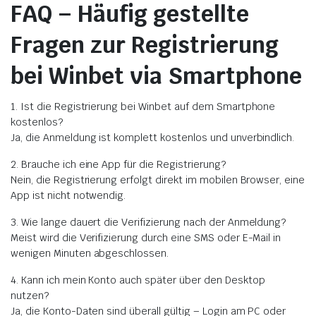
FAQ – Häufig gestellte
Fragen zur Registrierung
bei Winbet via Smartphone
1. Ist die Registrierung bei Winbet auf dem Smartphone
kostenlos?
Ja, die Anmeldung ist komplett kostenlos und unverbindlich.
2. Brauche ich eine App für die Registrierung?
Nein, die Registrierung erfolgt direkt im mobilen Browser, eine
App ist nicht notwendig.
3. Wie lange dauert die Verifizierung nach der Anmeldung?
Meist wird die Verifizierung durch eine SMS oder E-Mail in
wenigen Minuten abgeschlossen.
4. Kann ich mein Konto auch später über den Desktop
nutzen?
Ja, die Konto-Daten sind überall gültig – Login am PC oder