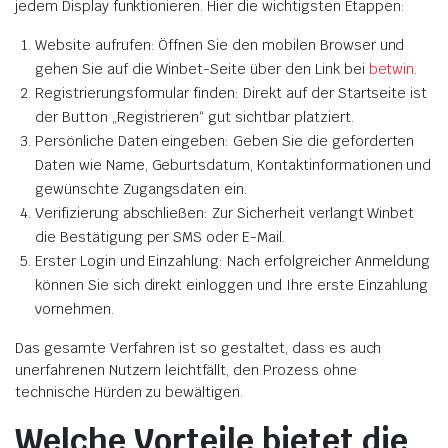
jedem Display funktionieren. Hier die wichtigsten Etappen:
Website aufrufen: Öffnen Sie den mobilen Browser und
gehen Sie auf die Winbet-Seite über den Link bei
betwin
.
Registrierungsformular finden: Direkt auf der Startseite ist
der Button „Registrieren“ gut sichtbar platziert.
Persönliche Daten eingeben: Geben Sie die geforderten
Daten wie Name, Geburtsdatum, Kontaktinformationen und
gewünschte Zugangsdaten ein.
Verifizierung abschließen: Zur Sicherheit verlangt Winbet
die Bestätigung per SMS oder E-Mail.
Erster Login und Einzahlung: Nach erfolgreicher Anmeldung
können Sie sich direkt einloggen und Ihre erste Einzahlung
vornehmen.
Das gesamte Verfahren ist so gestaltet, dass es auch
unerfahrenen Nutzern leichtfällt, den Prozess ohne
technische Hürden zu bewältigen.
Welche Vorteile bietet die