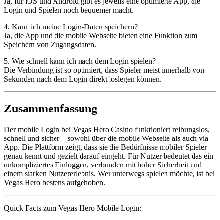
Ja, für iOS und Android gibt es jeweils eine optimierte App, die
Login und Spielen noch bequemer macht.
4. Kann ich meine Login-Daten speichern?
Ja, die App und die mobile Webseite bieten eine Funktion zum
Speichern von Zugangsdaten.
5. Wie schnell kann ich nach dem Login spielen?
Die Verbindung ist so optimiert, dass Spieler meist innerhalb von
Sekunden nach dem Login direkt loslegen können.
Zusammenfassung
Der mobile Login bei Vegas Hero Casino funktioniert reibungslos,
schnell und sicher – sowohl über die mobile Webseite als auch via
App. Die Plattform zeigt, dass sie die Bedürfnisse mobiler Spieler
genau kennt und gezielt darauf eingeht. Für Nutzer bedeutet das ein
unkompliziertes Einloggen, verbunden mit hoher Sicherheit und
einem starken Nutzererlebnis. Wer unterwegs spielen möchte, ist bei
Vegas Hero bestens aufgehoben.
Quick Facts zum Vegas Hero Mobile Login: