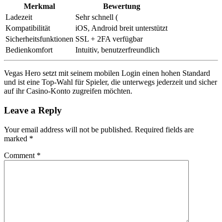
Merkmal
Bewertung
Ladezeit
Sehr schnell (
Kompatibilität
iOS, Android breit unterstützt
Sicherheitsfunktionen
SSL + 2FA verfügbar
Bedienkomfort
Intuitiv, benutzerfreundlich
Vegas Hero setzt mit seinem mobilen Login einen hohen Standard
und ist eine Top-Wahl für Spieler, die unterwegs jederzeit und sicher
auf ihr Casino-Konto zugreifen möchten.
Leave a Reply
Your email address will not be published.
Required fields are
marked
*
Comment
*