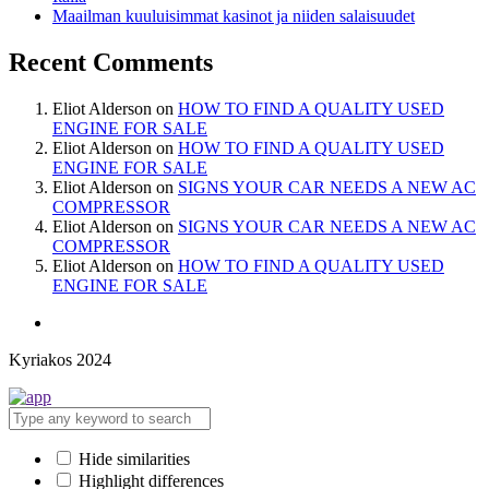
Maailman kuuluisimmat kasinot ja niiden salaisuudet
Recent Comments
Eliot Alderson
on
HOW TO FIND A QUALITY USED
ENGINE FOR SALE
Eliot Alderson
on
HOW TO FIND A QUALITY USED
ENGINE FOR SALE
Eliot Alderson
on
SIGNS YOUR CAR NEEDS A NEW AC
COMPRESSOR
Eliot Alderson
on
SIGNS YOUR CAR NEEDS A NEW AC
COMPRESSOR
Eliot Alderson
on
HOW TO FIND A QUALITY USED
ENGINE FOR SALE
Kyriakos 2024
Hide similarities
Highlight differences