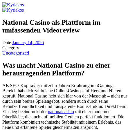
National Casino als Plattform im
umfassenden Videoreview
Date
January 14, 2026
Category
Uncategorized
Was macht National Casino zu einer
herausragenden Plattform?
Als SEO-Kopiraýtër mit zehn Jahren Erfahrung im iGaming-
Bereich habe ich zahlreiche Online-Casinos auf Herz und Nieren
geprüft. National Casino hebt sich klar von der Masse ab – nicht nur
durch sein breites Spielangebot, sondern auch durch seine
Benutzerfreundlichkeit und transparente Bonusstruktur. Direkt beim
Einstieg beeindruckt der
nationalcasino
mit einer modernen
Oberfläche, die auch auf mobilen Geräten perfekt funktioniert. Die
Plattform kombiniert technische Stabilität mit einem Erlebnis, das
neue und erfahrene Spieler gleichermaßen anspricht.