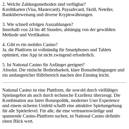
2. Welche Zahlungsmethoden sind verfügbar?
Kreditkarten (Visa, Mastercard), Paysafecard, Skrill, Neteller,
Banküberweisung und diverse Kryptowährungen.
3. Wie schnell erfolgen Auszahlungen?
Innerhalb von 24 bis 48 Stunden, abhängig von der gewählten
Methode und Verifikation.
4. Gibt es ein mobiles Casino?
Ja, die Plattform ist vollständig für Smartphones und Tablets
optimiert, eine App ist nicht zwingend erforderlich.
5. Ist National Casino für Anfänger geeignet?
Absolut. Die einfache Bedienbarkeit, klare Bonusbedingungen und
ein umfangreicher Hilfebereich machen den Einstieg leicht.
National Casino ist eine Plattform, die sowohl durch vielfältiges
Spielangebot als auch durch technische Exzellenz überzeugt. Die
Kombination aus fairer Bonuspolitik, moderner User Experience
und einem sicheren Umfeld schafft eine attraktive Spielumgebung
für alle Spielerlevel. Für alle, die eine vertrauenswürdige und
spannende Casino-Plattform suchen, ist National Casino definitiv
einen Blick wert.