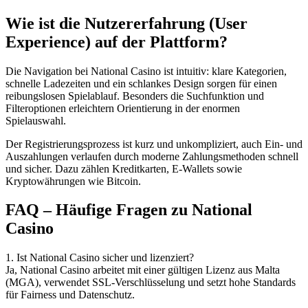
Wie ist die Nutzererfahrung (User
Experience) auf der Plattform?
Die Navigation bei National Casino ist intuitiv: klare Kategorien,
schnelle Ladezeiten und ein schlankes Design sorgen für einen
reibungslosen Spielablauf. Besonders die Suchfunktion und
Filteroptionen erleichtern Orientierung in der enormen
Spielauswahl.
Der Registrierungsprozess ist kurz und unkompliziert, auch Ein- und
Auszahlungen verlaufen durch moderne Zahlungsmethoden schnell
und sicher. Dazu zählen Kreditkarten, E-Wallets sowie
Kryptowährungen wie Bitcoin.
FAQ – Häufige Fragen zu National
Casino
1. Ist National Casino sicher und lizenziert?
Ja, National Casino arbeitet mit einer gültigen Lizenz aus Malta
(MGA), verwendet SSL-Verschlüsselung und setzt hohe Standards
für Fairness und Datenschutz.