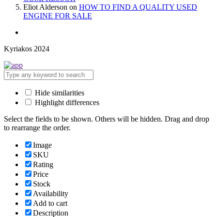
Eliot Alderson
on
HOW TO FIND A QUALITY USED
ENGINE FOR SALE
Kyriakos 2024
Hide similarities
Highlight differences
Select the fields to be shown. Others will be hidden. Drag and drop
to rearrange the order.
Image
SKU
Rating
Price
Stock
Availability
Add to cart
Description