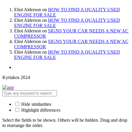
Eliot Alderson
on
HOW TO FIND A QUALITY USED
ENGINE FOR SALE
Eliot Alderson
on
HOW TO FIND A QUALITY USED
ENGINE FOR SALE
Eliot Alderson
on
SIGNS YOUR CAR NEEDS A NEW AC
COMPRESSOR
Eliot Alderson
on
SIGNS YOUR CAR NEEDS A NEW AC
COMPRESSOR
Eliot Alderson
on
HOW TO FIND A QUALITY USED
ENGINE FOR SALE
Kyriakos 2024
Hide similarities
Highlight differences
Select the fields to be shown. Others will be hidden. Drag and drop
to rearrange the order.