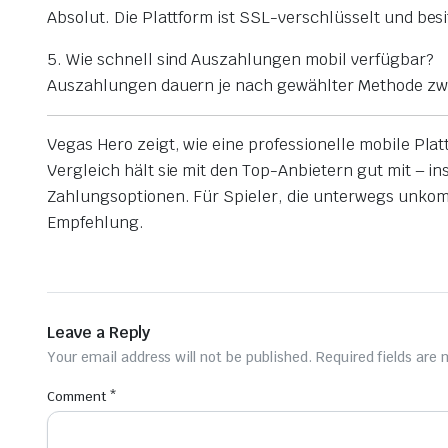
Absolut. Die Plattform ist SSL-verschlüsselt und besit
5. Wie schnell sind Auszahlungen mobil verfügbar?
Auszahlungen dauern je nach gewählter Methode zw
Vegas Hero zeigt, wie eine professionelle mobile Pl
Vergleich hält sie mit den Top-Anbietern gut mit –
Zahlungsoptionen. Für Spieler, die unterwegs unkomp
Empfehlung.
Leave a Reply
Your email address will not be published.
Required fields are
Comment
*