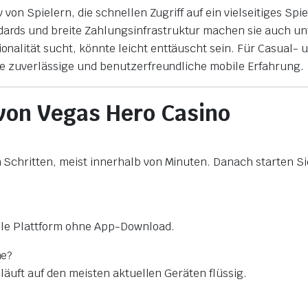
 von Spielern, die schnellen Zugriff auf ein vielseitiges Sp
ards und breite Zahlungsinfrastruktur machen sie auch u
nalität sucht, könnte leicht enttäuscht sein. Für Casual- 
ine zuverlässige und benutzerfreundliche mobile Erfahrung.
von Vegas Hero Casino
Schritten, meist innerhalb von Minuten. Danach starten Sie
bile Plattform ohne App-Download.
ne?
 läuft auf den meisten aktuellen Geräten flüssig.