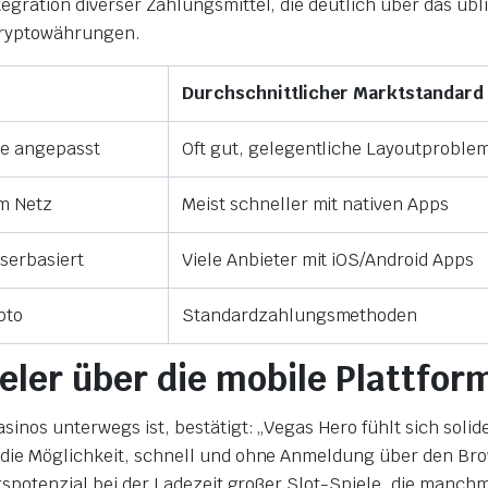
egration diverser Zahlungsmittel, die deutlich über das üb
 Kryptowährungen.
Durchschnittlicher Marktstandard
te angepasst
Oft gut, gelegentliche Layoutproble
m Netz
Meist schneller mit nativen Apps
serbasiert
Viele Anbieter mit iOS/Android Apps
pto
Standardzahlungsmethoden
ler über die mobile Plattfor
sinos unterwegs ist, bestätigt: „Vegas Hero fühlt sich solid
e die Möglichkeit, schnell und ohne Anmeldung über den Br
ngspotenzial bei der Ladezeit großer Slot-Spiele, die manch