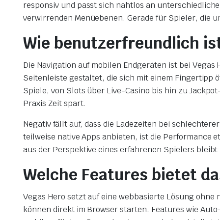
responsiv und passt sich nahtlos an unterschiedlich
verwirrenden Menüebenen. Gerade für Spieler, die unt
Wie benutzerfreundlich is
Die Navigation auf mobilen Endgeräten ist bei Vegas 
Seitenleiste gestaltet, die sich mit einem Fingertipp 
Spiele, von Slots über Live-Casino bis hin zu Jackpot
Praxis Zeit spart.
Negativ fällt auf, dass die Ladezeiten bei schlechter
teilweise native Apps anbieten, ist die Performance
aus der Perspektive eines erfahrenen Spielers bleibt
Welche Features bietet da
Vegas Hero setzt auf eine webbasierte Lösung ohne n
können direkt im Browser starten. Features wie Auto