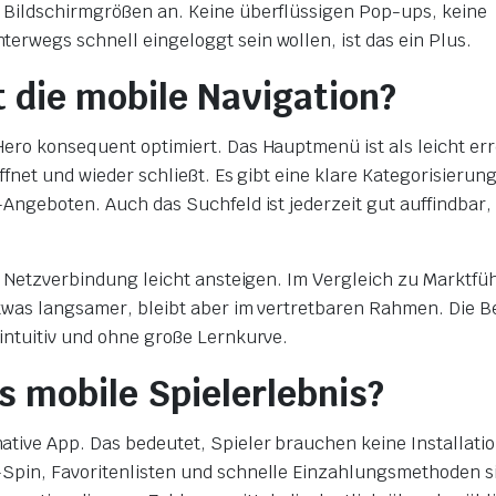
e Bildschirmgrößen an. Keine überflüssigen Pop-ups, keine
erwegs schnell eingeloggt sein wollen, ist das ein Plus.
t die mobile Navigation?
Hero konsequent optimiert. Das Hauptmenü ist als leicht er
öffnet und wieder schließt. Es gibt eine klare Kategorisierun
-Angeboten. Auch das Suchfeld ist jederzeit gut auffindbar,
er Netzverbindung leicht ansteigen. Im Vergleich zu Marktfüh
 etwas langsamer, bleibt aber im vertretbaren Rahmen. Die 
 intuitiv und ohne große Lernkurve.
s mobile Spielerlebnis?
ative App. Das bedeutet, Spieler brauchen keine Installati
-Spin, Favoritenlisten und schnelle Einzahlungsmethoden s