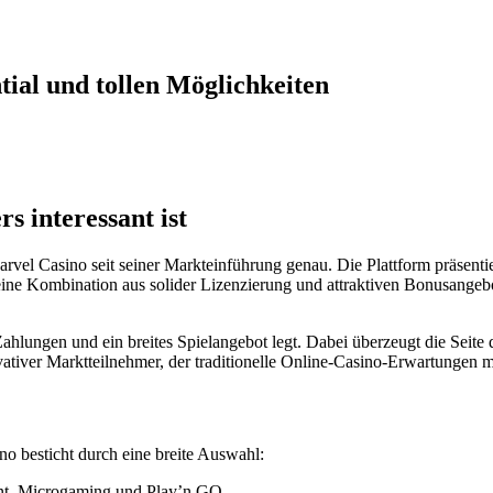
tial und tollen Möglichkeiten
 interessant ist
l Casino seit seiner Markteinführung genau. Die Plattform präsentiert
 eine Kombination aus solider Lizenzierung und attraktiven Bonusangeb
Zahlungen und ein breites Spielangebot legt. Dabei überzeugt die Seite 
novativer Marktteilnehmer, der traditionelle Online-Casino-Erwartungen m
no besticht durch eine breite Auswahl:
Ent, Microgaming und Play’n GO