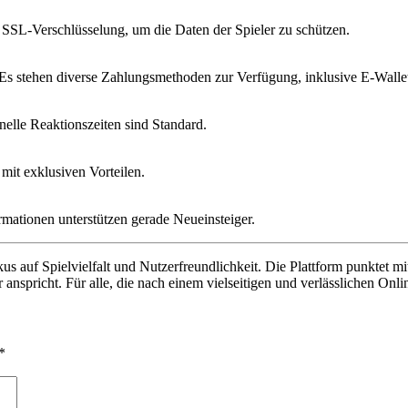
t SSL-Verschlüsselung, um die Daten der Spieler zu schützen.
Es stehen diverse Zahlungsmethoden zur Verfügung, inklusive E-Wallet
nelle Reaktionszeiten sind Standard.
it exklusiven Vorteilen.
rmationen unterstützen gerade Neueinsteiger.
 auf Spielvielfalt und Nutzerfreundlichkeit. Die Plattform punktet mi
 anspricht. Für alle, die nach einem vielseitigen und verlässlichen Onl
*