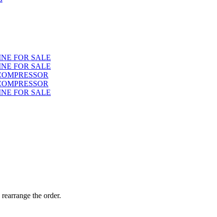
INE FOR SALE
INE FOR SALE
 COMPRESSOR
 COMPRESSOR
INE FOR SALE
 rearrange the order.