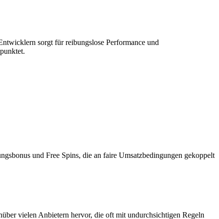
-Entwicklern sorgt für reibungslose Performance und
punktet.
ungsbonus und Free Spins, die an faire Umsatzbedingungen gekoppelt
über vielen Anbietern hervor, die oft mit undurchsichtigen Regeln