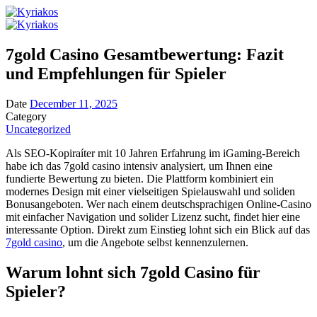
7gold Casino Gesamtbewertung: Fazit
und Empfehlungen für Spieler
Date
December 11, 2025
Category
Uncategorized
Als SEO-Kopiraíter mit 10 Jahren Erfahrung im iGaming-Bereich
habe ich das 7gold casino intensiv analysiert, um Ihnen eine
fundierte Bewertung zu bieten. Die Plattform kombiniert ein
modernes Design mit einer vielseitigen Spielauswahl und soliden
Bonusangeboten. Wer nach einem deutschsprachigen Online-Casino
mit einfacher Navigation und solider Lizenz sucht, findet hier eine
interessante Option. Direkt zum Einstieg lohnt sich ein Blick auf das
7gold casino
, um die Angebote selbst kennenzulernen.
Warum lohnt sich 7gold Casino für
Spieler?