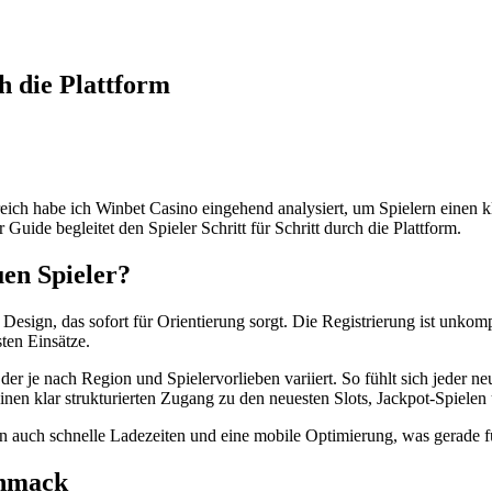
h die Plattform
h habe ich Winbet Casino eingehend analysiert, um Spielern einen klar
ide begleitet den Spieler Schritt für Schritt durch die Plattform.
en Spieler?
sign, das sofort für Orientierung sorgt. Die Registrierung ist unkompl
sten Einsätze.
er je nach Region und Spielervorlieben variiert. So fühlt sich jeder ne
e einen klar strukturierten Zugang zu den neuesten Slots, Jackpot-Spiel
rn auch schnelle Ladezeiten und eine mobile Optimierung, was gerade f
chmack