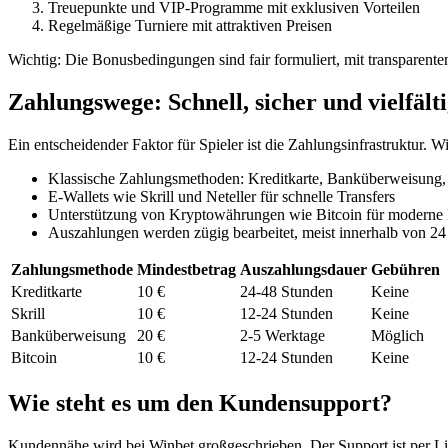
Treuepunkte und VIP-Programme mit exklusiven Vorteilen
Regelmäßige Turniere mit attraktiven Preisen
Wichtig: Die Bonusbedingungen sind fair formuliert, mit transparente
Zahlungswege: Schnell, sicher und vielfält
Ein entscheidender Faktor für Spieler ist die Zahlungsinfrastruktur. 
Klassische Zahlungsmethoden: Kreditkarte, Banküberweisung,
E-Wallets wie Skrill und Neteller für schnelle Transfers
Unterstützung von Kryptowährungen wie Bitcoin für moderne
Auszahlungen werden zügig bearbeitet, meist innerhalb von 2
Zahlungsmethode
Mindestbetrag
Auszahlungsdauer
Gebühren
Kreditkarte
10 €
24-48 Stunden
Keine
Skrill
10 €
12-24 Stunden
Keine
Banküberweisung
20 €
2-5 Werktage
Möglich
Bitcoin
10 €
12-24 Stunden
Keine
Wie steht es um den Kundensupport?
Kundennähe wird bei Winbet großgeschrieben. Der Support ist per Li