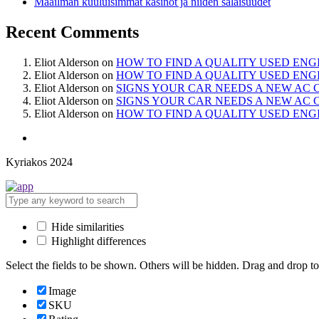
Maailman kuuluisimmat kasinot ja niiden salaisuudet
Recent Comments
Eliot Alderson
on
HOW TO FIND A QUALITY USED ENG
Eliot Alderson
on
HOW TO FIND A QUALITY USED ENG
Eliot Alderson
on
SIGNS YOUR CAR NEEDS A NEW AC
Eliot Alderson
on
SIGNS YOUR CAR NEEDS A NEW AC
Eliot Alderson
on
HOW TO FIND A QUALITY USED ENG
Kyriakos 2024
Hide similarities
Highlight differences
Select the fields to be shown. Others will be hidden. Drag and drop to
Image
SKU