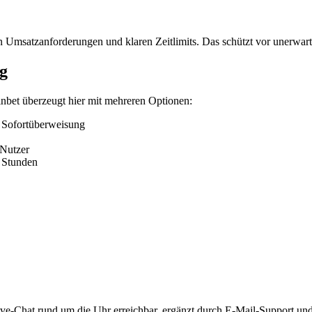
n Umsatzanforderungen und klaren Zeitlimits. Das schützt vor unerwarte
ig
Winbet überzeugt hier mit mehreren Optionen:
 Sofortüberweisung
 Nutzer
4 Stunden
ve-Chat rund um die Uhr erreichbar, ergänzt durch E-Mail-Support un