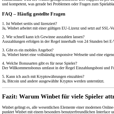
und kompetent, was gerade bei Problemen oder Fragen zum Spielablau
FAQ – Häufig gestellte Fragen
1. Ist Winbet seriös und lizenziert?
Ja, Winbet arbeitet mit einer gültigen EU-Lizenz und setzt auf SSL-
2. Wie schnell kann ich Gewinne auszahlen lassen?
Auszahlungen erfolgen in der Regel innerhalb von 24 Stunden bei E-
3. Gibt es ein mobiles Angebot?
Ja, Winbet bietet eine vollständig responsive Webseite und eine eige
4. Welche Bonusarten gibt es für neue Spieler?
Der Willkommensbonus umfasst in der Regel Einzahlungsboni und Fre
5. Kann ich auch mit Kryptowährungen einzahlen?
Ja, Bitcoin und andere ausgewählte Kryptos werden unterstützt.
Fazit: Warum Winbet für viele Spieler attr
Winbet gelingt es, alle wesentlichen Elemente einer modernen Online-
punktet Winbet mit einem besonders benutzerfreundlichen Interface 