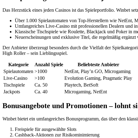
Das Herzstück eines jeden Casinos ist das Spieleportfolio. Winbet set
Über 1.000 Spielautomaten von Top-Herstellern wie NetEnt,
Umfangreiches Live-Casino mit professionellen Dealern und in
Klassische Tischspiele wie Roulette, Blackjack und Poker in m
Neuerscheinungen und exklusive Titel, die regelmäßig ergänzt
Der Anbieter überzeugt besonders durch die Vielfalt der Spielkategor
High Roller – sein Lieblingsspiel.
Kategorie
Anzahl Spiele
Beliebteste Anbieter
Spielautomaten
>1000
NetEnt, Play’n GO, Microgaming
Live-Casino
>100
Evolution Gaming, Pragmatic Play
Tischspiele
Ca. 50
Playtech, BetSoft
Jackpots
Ca. 40
Microgaming, NetEnt
Bonusangebote und Promotionen – lohnt si
Winbet bietet ein umfangreiches Bonusprogramm, das über den klas
Freispiele für ausgewählte Slots
Cashback-Aktionen zur Risikominimierung