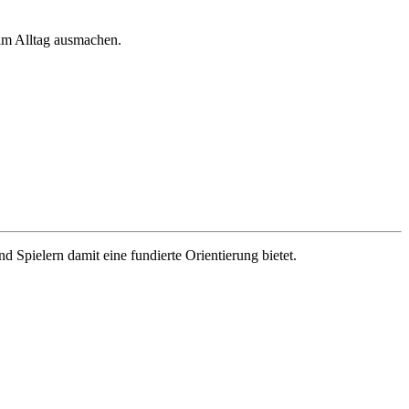
 im Alltag ausmachen.
 Spielern damit eine fundierte Orientierung bietet.