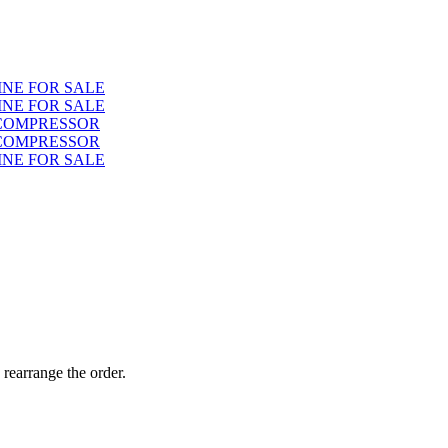
INE FOR SALE
INE FOR SALE
 COMPRESSOR
 COMPRESSOR
INE FOR SALE
 rearrange the order.