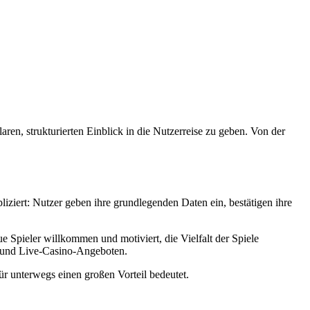
en, strukturierten Einblick in die Nutzerreise zu geben. Von der
iziert: Nutzer geben ihre grundlegenden Daten ein, bestätigen ihre
ue Spieler willkommen und motiviert, die Vielfalt der Spiele
en und Live-Casino-Angeboten.
ür unterwegs einen großen Vorteil bedeutet.