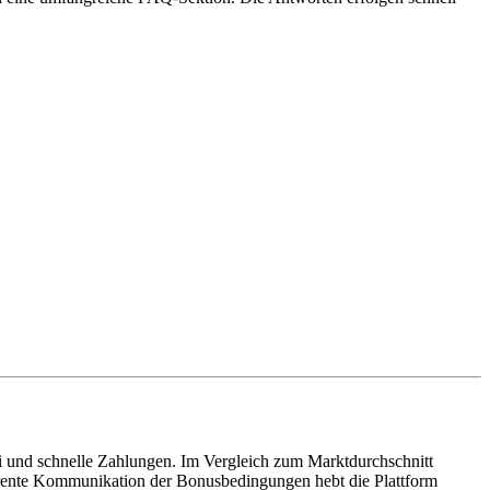
oni und schnelle Zahlungen. Im Vergleich zum Marktdurchschnitt
parente Kommunikation der Bonusbedingungen hebt die Plattform