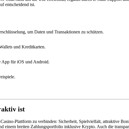
f entscheidend ist.
Verschlüsselung, um Daten und Transaktionen zu schützen.
Wallets und Kreditkarten.
ne App für iOS und Android.
ispiele.
aktiv ist
Casino-Plattform zu verbinden: Sicherheit, Spielvielfalt, attraktive B
und einem breiten Zahlungsportfolio inklusive Krypto. Auch die trans