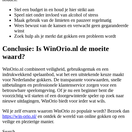
Stel een budget in en houd je hier strikt aan
Speel niet onder invloed van alcohol of stress
Maak gebruik van de limieten en pauzeer regelmatig
Wees bewust van de kansen en verwacht geen gegarandeerde
winst
Zoek hulp als je merkt dat gokken een probleem wordt
Conclusie: Is WinOrio.nl de moeite
waard?
WinOrio.nl combineert veiligheid, gebruiksgemak en een
indrukwekkend spelaanbod, wat het een uitstekende keuze maakt
voor Nederlandse gokkers. De transparante voorwaarden, snelle
uitbetalingen en professionele klantenservice zorgen voor een
betrouwbare speelomgeving. Of je nu een beginner bent die
voorzichtig wil starten of een doorgewinterde speler op zoek naar
nieuwe uitdagingen, WinOrio biedt voor ieder wat wils.
Wil je zelf ervaren waarom WinOrio zo populair wordt? Bezoek dan
https://win-orio.nl/
en ontdek de wereld van online gokken op een
veilige en plezierige manier.
Search