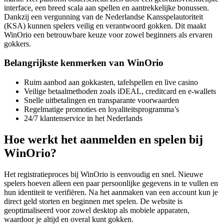
interface, een breed scala aan spellen en aantrekkelijke bonussen.
Dankzij een vergunning van de Nederlandse Kansspelautoriteit
(KSA) kunnen spelers veilig en verantwoord gokken. Dit maakt
WinOrio een betrouwbare keuze voor zowel beginners als ervaren
gokkers.
Belangrijkste kenmerken van WinOrio
Ruim aanbod aan gokkasten, tafelspellen en live casino
Veilige betaalmethoden zoals iDEAL, creditcard en e-wallets
Snelle uitbetalingen en transparante voorwaarden
Regelmatige promoties en loyaliteitsprogramma’s
24/7 klantenservice in het Nederlands
Hoe werkt het aanmelden en spelen bij
WinOrio?
Het registratieproces bij WinOrio is eenvoudig en snel. Nieuwe
spelers hoeven alleen een paar persoonlijke gegevens in te vullen en
hun identiteit te verifiëren. Na het aanmaken van een account kun je
direct geld storten en beginnen met spelen. De website is
geoptimaliseerd voor zowel desktop als mobiele apparaten,
waardoor je altijd en overal kunt gokken.