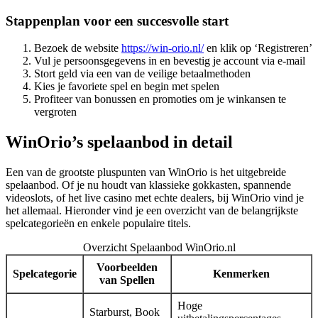
Stappenplan voor een succesvolle start
Bezoek de website
https://win-orio.nl/
en klik op ‘Registreren’
Vul je persoonsgegevens in en bevestig je account via e-mail
Stort geld via een van de veilige betaalmethoden
Kies je favoriete spel en begin met spelen
Profiteer van bonussen en promoties om je winkansen te
vergroten
WinOrio’s spelaanbod in detail
Een van de grootste pluspunten van WinOrio is het uitgebreide
spelaanbod. Of je nu houdt van klassieke gokkasten, spannende
videoslots, of het live casino met echte dealers, bij WinOrio vind je
het allemaal. Hieronder vind je een overzicht van de belangrijkste
spelcategorieën en enkele populaire titels.
Overzicht Spelaanbod WinOrio.nl
Voorbeelden
Spelcategorie
Kenmerken
van Spellen
Hoge
Starburst, Book