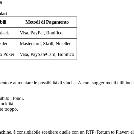
a
lari
bili
Metodi di Pagamento
kjack
Visa, PayPal, Bonifico
aler
Mastercard, Skrill, Neteller
eo Poker
Visa, PaySafeCard, Bonifico
ento e aumentare le possibilità di vincita. Alcuni suggerimenti utili inc
ubito i fondi.
ucidità.
re troppo.
achine, è consigliabile scegliere quelle con un RTP (Return to Player) e