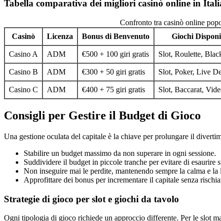
Tabella comparativa dei migliori casinò online in Itali
Confronto tra casinò online popo
Casinò
Licenza
Bonus di Benvenuto
Giochi Disponi
Casino A
ADM
€500 + 100 giri gratis
Slot, Roulette, Blac
Casino B
ADM
€300 + 50 giri gratis
Slot, Poker, Live De
Casino C
ADM
€400 + 75 giri gratis
Slot, Baccarat, Vid
Consigli per Gestire il Budget di Gioco
Una gestione oculata del capitale è la chiave per prolungare il divertim
Stabilire un budget massimo da non superare in ogni sessione.
Suddividere il budget in piccole tranche per evitare di esaurire s
Non inseguire mai le perdite, mantenendo sempre la calma e la l
Approfittare dei bonus per incrementare il capitale senza rischia
Strategie di gioco per slot e giochi da tavolo
Ogni tipologia di gioco richiede un approccio differente. Per le slot m