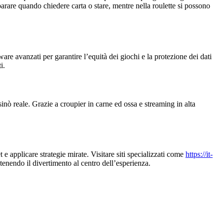
parare quando chiedere carta o stare, mentre nella roulette si possono
re avanzati per garantire l’equità dei giochi e la protezione dei dati
i.
nò reale. Grazie a croupier in carne ed ossa e streaming in alta
 e applicare strategie mirate. Visitare siti specializzati come
https://it-
enendo il divertimento al centro dell’esperienza.