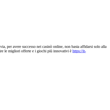
ia, per avere successo nei casinò online, non basta affidarsi solo alla
e le migliori offerte e i giochi più innovativi è
https://it-