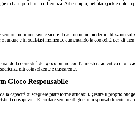
egie di base può fare la differenza. Ad esempio, nel blackjack è utile im
sempre più immersive e sicure. I casinò online moderni utilizzano softwa
re ovunque e in qualsiasi momento, aumentando la comodità per gli utent
inando la comodità del gioco online con l’atmosfera autentica di un casi
esperienza più coinvolgente e trasparente.
 un Gioco Responsabile
la capacità di scegliere piattaforme affidabili, gestire il proprio budget
cisioni consapevoli. Ricordare sempre di giocare responsabilmente, mant