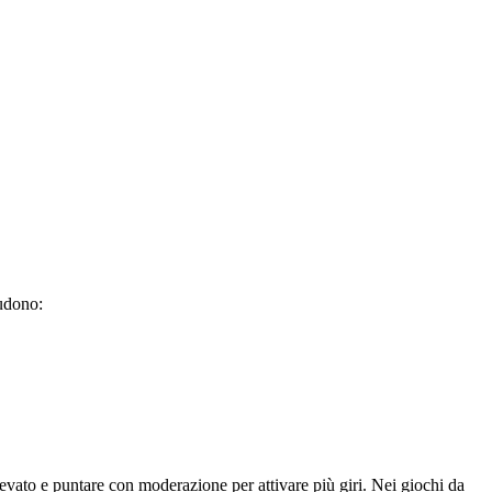
ludono:
levato e puntare con moderazione per attivare più giri. Nei giochi da