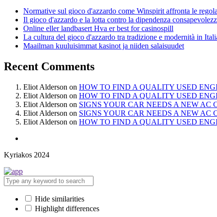
Normative sul gioco d'azzardo come Winspirit affronta le regolam
Il gioco d'azzardo e la lotta contro la dipendenza consapevolez
Online eller landbasert Hva er best for casinospill
La cultura del gioco d'azzardo tra tradizione e modernità in Itali
Maailman kuuluisimmat kasinot ja niiden salaisuudet
Recent Comments
Eliot Alderson
on
HOW TO FIND A QUALITY USED ENG
Eliot Alderson
on
HOW TO FIND A QUALITY USED ENG
Eliot Alderson
on
SIGNS YOUR CAR NEEDS A NEW AC
Eliot Alderson
on
SIGNS YOUR CAR NEEDS A NEW AC
Eliot Alderson
on
HOW TO FIND A QUALITY USED ENG
Kyriakos 2024
Hide similarities
Highlight differences