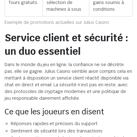
Tours gratuits
sélection de
gains soumis à
machines à sous
conditions
Exemple de promotions actuelles sur Julius Casino
Service client et sécurité :
un duo essentiel
Dans le monde du jeu en ligne, la confiance ne se décrète
pas, elle se gagne. Julius Casino semble avoir compris cela en
mettant à disposition un service client réactif, disponible via
chat en direct et email. La sécurité n’est pas en reste, avec
des protocoles de cryptage modernes et une politique de
jeu responsable clairement affichée.
Ce que les joueurs en disent
Réponses rapides et précises du support
Sentiment de sécurité lors des transactions