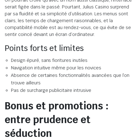
On pourrait croire qu’avec un nom aussi classique, l’interface
serait figée dans le passé. Pourtant, Julius Casino surprend
par sa fluidité et sa simplicité d’utilisation. Les menus sont
clairs, les temps de chargement raisonnables, et la
compatibilité mobile est au rendez-vous, ce qui évite de se
sentir coincé devant un écran d’ordinateur.
Points forts et limites
Design épuré, sans fioritures inutiles
Navigation intuitive même pour les novices
Absence de certaines fonctionnalités avancées que l’on
trouve ailleurs
Pas de surcharge publicitaire intrusive
Bonus et promotions :
entre prudence et
séduction