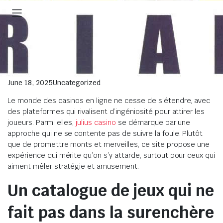
Julius Casino : Une plongée dans l’univers
du jeu en ligne
Date
Category
June 18, 2025
Uncategorized
Le monde des casinos en ligne ne cesse de s’étendre, avec
des plateformes qui rivalisent d’ingéniosité pour attirer les
joueurs. Parmi elles,
julius casino
se démarque par une
approche qui ne se contente pas de suivre la foule. Plutôt
que de promettre monts et merveilles, ce site propose une
expérience qui mérite qu’on s’y attarde, surtout pour ceux qui
aiment mêler stratégie et amusement.
Un catalogue de jeux qui ne
fait pas dans la surenchère