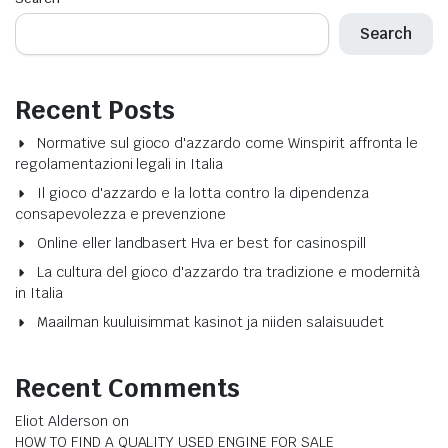
Search
Recent Posts
Normative sul gioco d'azzardo come Winspirit affronta le
regolamentazioni legali in Italia
Il gioco d'azzardo e la lotta contro la dipendenza
consapevolezza e prevenzione
Online eller landbasert Hva er best for casinospill
La cultura del gioco d'azzardo tra tradizione e modernità
in Italia
Maailman kuuluisimmat kasinot ja niiden salaisuudet
Recent Comments
Eliot Alderson
on
HOW TO FIND A QUALITY USED ENGINE FOR SALE