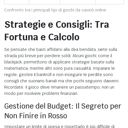
Confronto tra i principali tipi di giochi da casinò online
Strategie e Consigli: Tra
Fortuna e Calcolo
Se pensate che basti affidarsi alla dea bendata, siete sulla
strada più breve per perdere soldi. Alcuni giochi, come il
blackjack, permettono di applicare strategie basate sulla
matematica, mentre altri sono pura casualità. Imparare le
regole, gestire il bankroll e non inseguire le perdite sono
consigli che suonano banali ma che pochi seguono davvero.
Ricordate: il gioco deve rimanere un passatempo, non un
modo per risolvere problemi finanziari.
Gestione del Budget: Il Segreto per
Non Finire in Rosso
Impostare un limite di spesa e rispettarlo è più difficile di