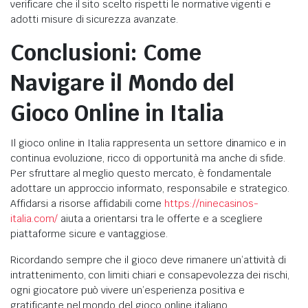
verificare che il sito scelto rispetti le normative vigenti e
adotti misure di sicurezza avanzate.
Conclusioni: Come
Navigare il Mondo del
Gioco Online in Italia
Il gioco online in Italia rappresenta un settore dinamico e in
continua evoluzione, ricco di opportunità ma anche di sfide.
Per sfruttare al meglio questo mercato, è fondamentale
adottare un approccio informato, responsabile e strategico.
Affidarsi a risorse affidabili come
https://ninecasinos-
italia.com/
aiuta a orientarsi tra le offerte e a scegliere
piattaforme sicure e vantaggiose.
Ricordando sempre che il gioco deve rimanere un’attività di
intrattenimento, con limiti chiari e consapevolezza dei rischi,
ogni giocatore può vivere un’esperienza positiva e
gratificante nel mondo del gioco online italiano.