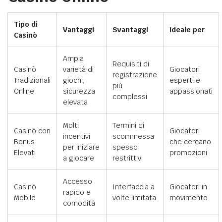
Tipo di
Vantaggi
Svantaggi
Ideale per
Casinò
Ampia
Requisiti di
Casinò
varietà di
Giocatori
registrazione
Tradizionali
giochi,
esperti e
più
Online
sicurezza
appassionati
complessi
elevata
Molti
Termini di
Casinò con
Giocatori
incentivi
scommessa
Bonus
che cercano
per iniziare
spesso
Elevati
promozioni
a giocare
restrittivi
Accesso
Casinò
Interfaccia a
Giocatori in
rapido e
Mobile
volte limitata
movimento
comodità