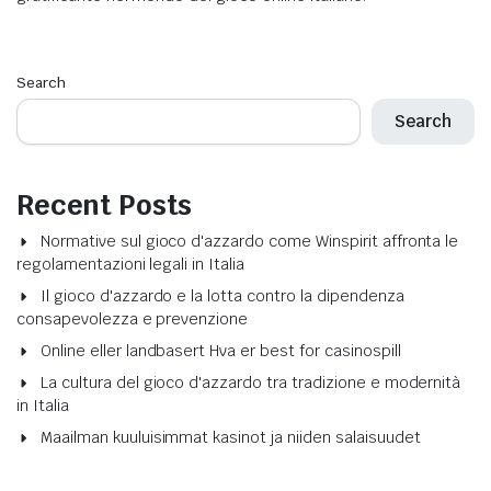
Search
Search
Recent Posts
Normative sul gioco d'azzardo come Winspirit affronta le
regolamentazioni legali in Italia
Il gioco d'azzardo e la lotta contro la dipendenza
consapevolezza e prevenzione
Online eller landbasert Hva er best for casinospill
La cultura del gioco d'azzardo tra tradizione e modernità
in Italia
Maailman kuuluisimmat kasinot ja niiden salaisuudet