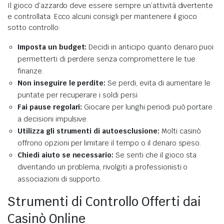
Il gioco d’azzardo deve essere sempre un’attività divertente
e controllata. Ecco alcuni consigli per mantenere il gioco
sotto controllo:
Imposta un budget:
Decidi in anticipo quanto denaro puoi
permetterti di perdere senza compromettere le tue
finanze.
Non inseguire le perdite:
Se perdi, evita di aumentare le
puntate per recuperare i soldi persi.
Fai pause regolari:
Giocare per lunghi periodi può portare
a decisioni impulsive.
Utilizza gli strumenti di autoesclusione:
Molti casinò
offrono opzioni per limitare il tempo o il denaro speso.
Chiedi aiuto se necessario:
Se senti che il gioco sta
diventando un problema, rivolgiti a professionisti o
associazioni di supporto.
Strumenti di Controllo Offerti dai
Casinò Online