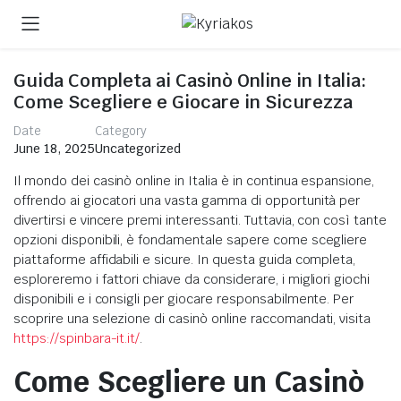
Guida Completa ai Casinò Online in Italia:
Come Scegliere e Giocare in Sicurezza
Date
Category
June 18, 2025
Uncategorized
Il mondo dei casinò online in Italia è in continua espansione,
offrendo ai giocatori una vasta gamma di opportunità per
divertirsi e vincere premi interessanti. Tuttavia, con così tante
opzioni disponibili, è fondamentale sapere come scegliere
piattaforme affidabili e sicure. In questa guida completa,
esploreremo i fattori chiave da considerare, i migliori giochi
disponibili e i consigli per giocare responsabilmente. Per
scoprire una selezione di casinò online raccomandati, visita
https://spinbara-it.it/
.
Come Scegliere un Casinò