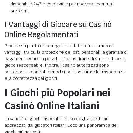
disponibile 24/7 è essenziale per risolvere eventuali
problemi.
I Vantaggi di Giocare su Casinò
Online Regolamentati
Giocare su piattaforme regolamentate offre numerosi
vantaggi, tra cui la protezione dei dati personali, la garanzia di
pagamenti equi e la possibilità di usufruire di strumenti per il
gioco responsabile. Inoltre, i casinò autorizzati sono
sottoposti a controlli periodici per assicurare la trasparenza
e la correttezza dei giochi.
I Giochi più Popolari nei
Casinò Online Italiani
La varietà di giochi disponibili è uno degli aspetti più
apprezzati dai giocatori italiani. Ecco una panoramica dei
giochi più richiesti: