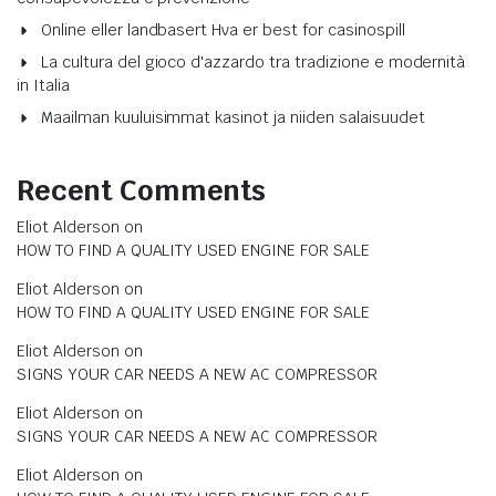
Online eller landbasert Hva er best for casinospill
La cultura del gioco d'azzardo tra tradizione e modernità
in Italia
Maailman kuuluisimmat kasinot ja niiden salaisuudet
Recent Comments
Eliot Alderson
on
HOW TO FIND A QUALITY USED ENGINE FOR SALE
Eliot Alderson
on
HOW TO FIND A QUALITY USED ENGINE FOR SALE
Eliot Alderson
on
SIGNS YOUR CAR NEEDS A NEW AC COMPRESSOR
Eliot Alderson
on
SIGNS YOUR CAR NEEDS A NEW AC COMPRESSOR
Eliot Alderson
on