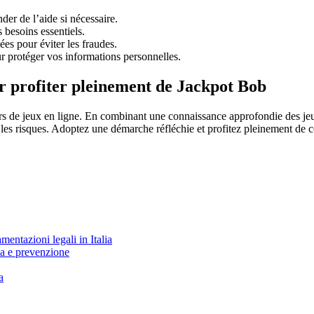
er de l’aide si nécessaire.
 besoins essentiels.
ées pour éviter les fraudes.
ur protéger vos informations personnelles.
r profiter pleinement de Jackpot Bob
s de jeux en ligne. En combinant une connaissance approfondie des jeux,
s risques. Adoptez une démarche réfléchie et profitez pleinement de ce
entazioni legali in Italia
za e prevenzione
a