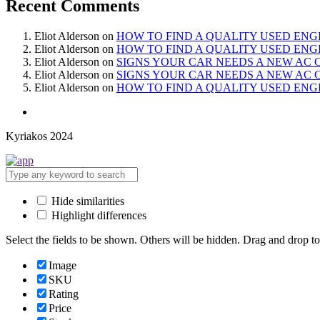
Recent Comments
Eliot Alderson
on
HOW TO FIND A QUALITY USED ENG
Eliot Alderson
on
HOW TO FIND A QUALITY USED ENG
Eliot Alderson
on
SIGNS YOUR CAR NEEDS A NEW AC
Eliot Alderson
on
SIGNS YOUR CAR NEEDS A NEW AC
Eliot Alderson
on
HOW TO FIND A QUALITY USED ENG
Kyriakos 2024
Hide similarities
Highlight differences
Select the fields to be shown. Others will be hidden. Drag and drop to
Image
SKU
Rating
Price