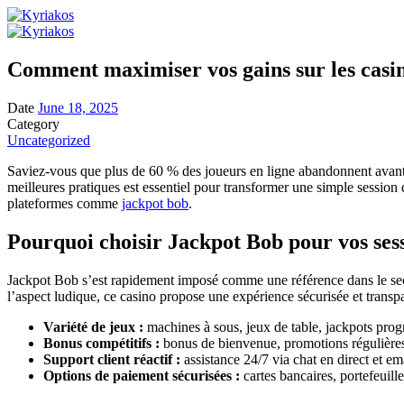
Comment maximiser vos gains sur les casino
Date
June 18, 2025
Category
Uncategorized
Saviez-vous que plus de 60 % des joueurs en ligne abandonnent avant d
meilleures pratiques est essentiel pour transformer une simple session 
plateformes comme
jackpot bob
.
Pourquoi choisir Jackpot Bob pour vos sess
Jackpot Bob s’est rapidement imposé comme une référence dans le secteu
l’aspect ludique, ce casino propose une expérience sécurisée et transpa
Variété de jeux :
machines à sous, jeux de table, jackpots progr
Bonus compétitifs :
bonus de bienvenue, promotions régulières
Support client réactif :
assistance 24/7 via chat en direct et ema
Options de paiement sécurisées :
cartes bancaires, portefeuill