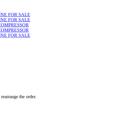
INE FOR SALE
INE FOR SALE
 COMPRESSOR
 COMPRESSOR
INE FOR SALE
 rearrange the order.