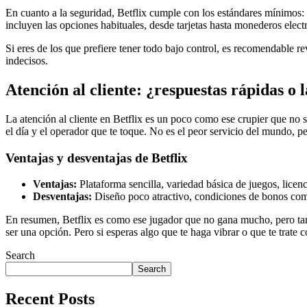
En cuanto a la seguridad, Betflix cumple con los estándares mínimos: 
incluyen las opciones habituales, desde tarjetas hasta monederos elect
Si eres de los que prefiere tener todo bajo control, es recomendable r
indecisos.
Atención al cliente: ¿respuestas rápidas o 
La atención al cliente en Betflix es un poco como ese crupier que no sa
el día y el operador que te toque. No es el peor servicio del mundo, p
Ventajas y desventajas de Betflix
Ventajas:
Plataforma sencilla, variedad básica de juegos, licenc
Desventajas:
Diseño poco atractivo, condiciones de bonos compl
En resumen, Betflix es como ese jugador que no gana mucho, pero tamp
ser una opción. Pero si esperas algo que te haga vibrar o que te trate
Search
Search
Recent Posts