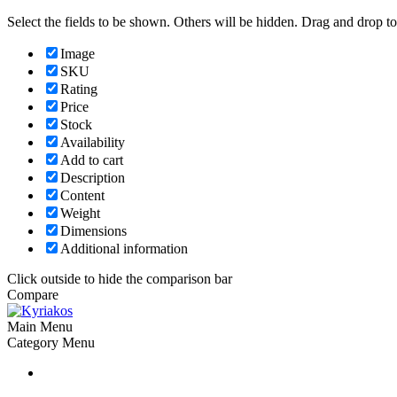
Select the fields to be shown. Others will be hidden. Drag and drop to
Image
SKU
Rating
Price
Stock
Availability
Add to cart
Description
Content
Weight
Dimensions
Additional information
Click outside to hide the comparison bar
Compare
Main Menu
Category Menu