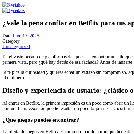
¿Vale la pena confiar en Betflix para tus a
Date
June 17, 2025
Category
Uncategorized
En el vasto océano de plataformas de apuestas, encontrar un sitio que 
primera vista, pero ¿qué hay detrás de esa fachada? Antes de lanzarte 
Si te pica la curiosidad y quieres echar un vistazo sin compromiso, aquí
ni tu dinero.
Diseño y experiencia de usuario: ¿clásico 
Al entrar en Betflix, la primera impresión es un poco como abrir un li
parque. La navegación puede resultar un poco torpe si estás acostumbra
¿Qué juegos puedes encontrar?
La oferta de juegos en Betflix es como ese bar de barrio que tiene de 