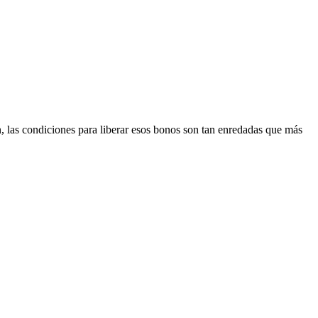
en, las condiciones para liberar esos bonos son tan enredadas que más