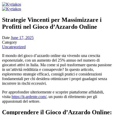
Strategie Vincenti per Massimizzare i
Profitti nel Gioco d’Azzardo Online
Date
June 17, 2025
Category
Uncategorized
Il mondo del gioco d’azzardo online sta vivendo una crescita
esponenziale, con un aumento del 25% annuo nel numero di
giocatori attivi in Italia. Ma come si può trasformare questa passione
in un’attività redditizia e consapevole? In questo articolo,
esploreremo strategie efficaci, consigli pratici e considerazioni
fondamentali per chi desidera ottimizzare i propri guadagni senza
incorrere in rischi eccessivi.
Per approfondire ulteriormente e scoprire piattaforme affidabili,
visita
https://it-ardente.com/
, un punto di riferimento per gli
appassionati del settore.
Comprendere il Gioco d’Azzardo Online: