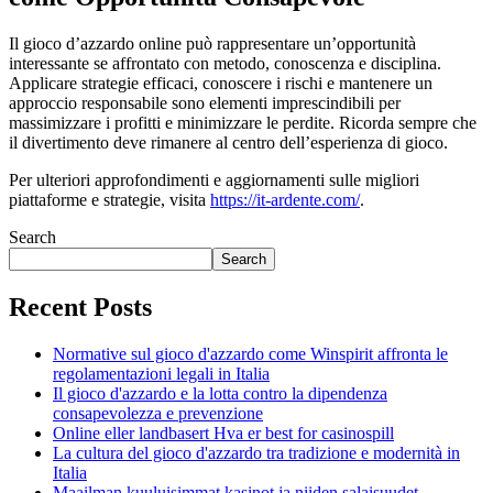
Il gioco d’azzardo online può rappresentare un’opportunità
interessante se affrontato con metodo, conoscenza e disciplina.
Applicare strategie efficaci, conoscere i rischi e mantenere un
approccio responsabile sono elementi imprescindibili per
massimizzare i profitti e minimizzare le perdite. Ricorda sempre che
il divertimento deve rimanere al centro dell’esperienza di gioco.
Per ulteriori approfondimenti e aggiornamenti sulle migliori
piattaforme e strategie, visita
https://it-ardente.com/
.
Search
Search
Recent Posts
Normative sul gioco d'azzardo come Winspirit affronta le
regolamentazioni legali in Italia
Il gioco d'azzardo e la lotta contro la dipendenza
consapevolezza e prevenzione
Online eller landbasert Hva er best for casinospill
La cultura del gioco d'azzardo tra tradizione e modernità in
Italia
Maailman kuuluisimmat kasinot ja niiden salaisuudet