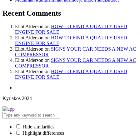
Recent Comments
Eliot Alderson
on
HOW TO FIND A QUALITY USED
ENGINE FOR SALE
Eliot Alderson
on
HOW TO FIND A QUALITY USED
ENGINE FOR SALE
Eliot Alderson
on
SIGNS YOUR CAR NEEDS A NEW AC
COMPRESSOR
Eliot Alderson
on
SIGNS YOUR CAR NEEDS A NEW AC
COMPRESSOR
Eliot Alderson
on
HOW TO FIND A QUALITY USED
ENGINE FOR SALE
Kyriakos 2024
Hide similarities
Highlight differences